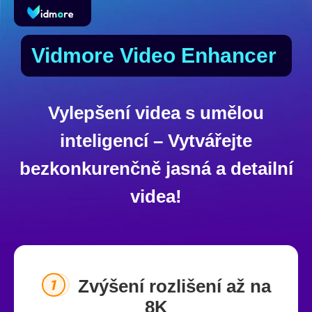
Vidmore Video Enhancer
Vylepšení videa s umělou
inteligencí – Vytvářejte
bezkonkurenčně jasná a detailní
videa!
Zvýšení rozlišení až na
8K