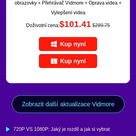
obrazovky + Přehrávač Vidmore + Oprava videa +
Vylepšení videa
$101.41
Doživotní cena:
$289.75
Kup nyní
Kup nyní
Zobrazit další aktualizace Vidmore
720P VS 1080P: Jaký je rozdíl a jak si vybrat