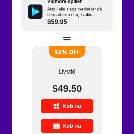
Vidmore-spiller
Afspil alle slags mediefiler på
computeren i høj kvalitet.
$59.95
Livstid
$49.50
Køb nu
Køb nu