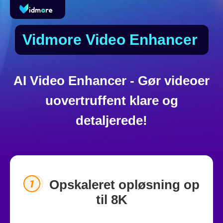
Vidmore Video Enhancer
AI Video Enhancer - Gør videoer
uovertruffent klare og
detaljerede!
Opskaleret opløsning op
til 8K