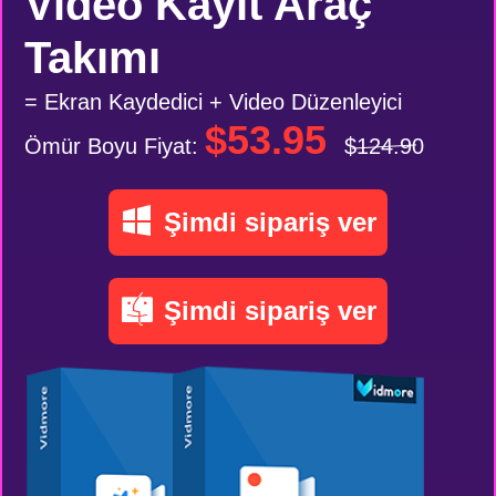
Video Kayıt Araç
Takımı
= Ekran Kaydedici + Video Düzenleyici
$53.95
Ömür Boyu Fiyat:
$124.90
Şimdi sipariş ver
Şimdi sipariş ver