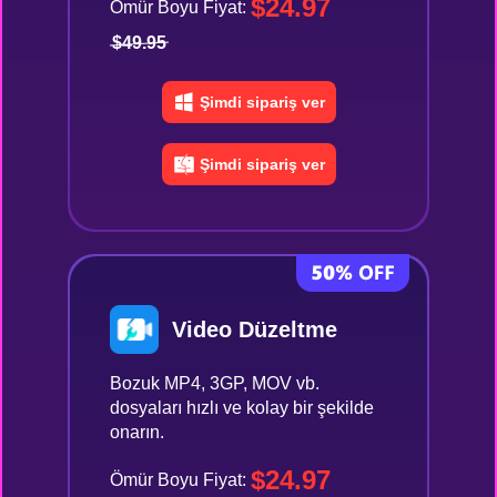
$24.97
Ömür Boyu Fiyat:
$49.95
Şimdi sipariş ver
Şimdi sipariş ver
Video Düzeltme
Bozuk MP4, 3GP, MOV vb.
dosyaları hızlı ve kolay bir şekilde
onarın.
$24.97
Ömür Boyu Fiyat: