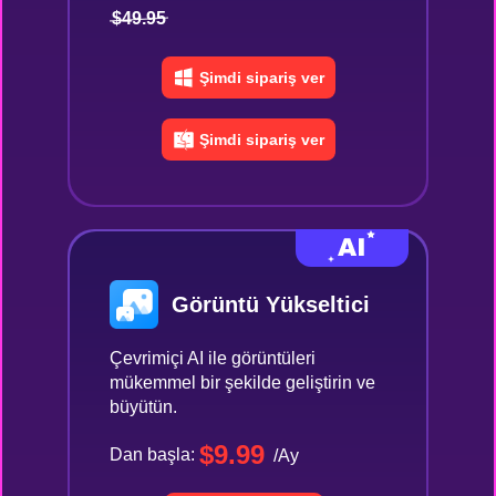
$49.95
Şimdi sipariş ver
Şimdi sipariş ver
Görüntü Yükseltici
Çevrimiçi AI ile görüntüleri
mükemmel bir şekilde geliştirin ve
büyütün.
$9.99
Dan başla:
/Ay