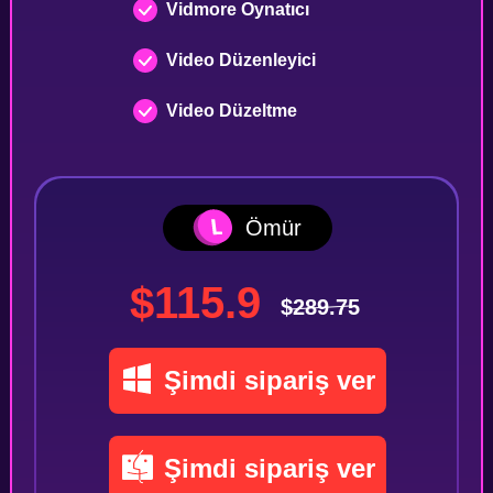
Vidmore Oynatıcı
Video Düzenleyici
Video Düzeltme
Ömür
$115.9
$289.75
Şimdi sipariş ver
Şimdi sipariş ver