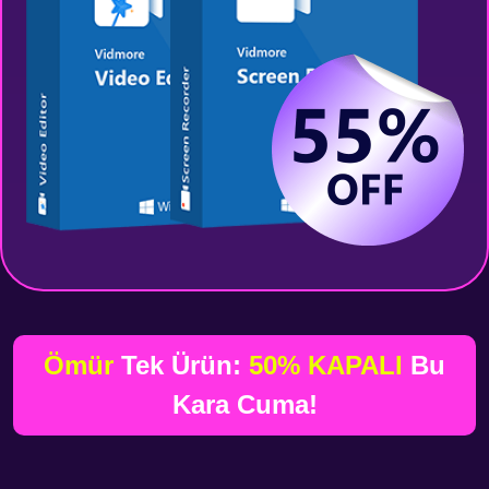
Ömür
Tek Ürün:
50% KAPALI
Bu
Kara Cuma!