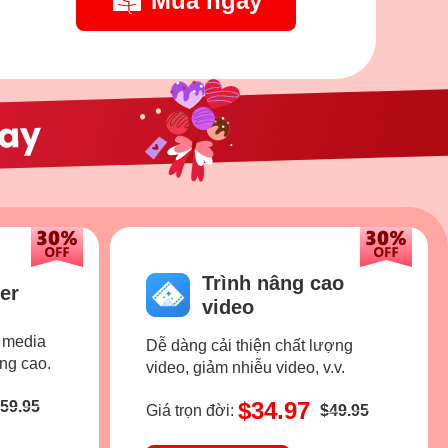
Mua ngay
Trình nâng cao
er
video
n media
Dễ dàng cải thiện chất lượng
ợng cao.
video, giảm nhiễu video, v.v.
$34.97
59.95
Giá trọn đời:
$49.95