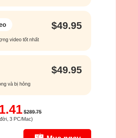
$49.95
eo
ợng video tốt nhất
$49.95
ỏng và bị hỏng
1.41
$289.75
 đời, 3 PC/Mac)