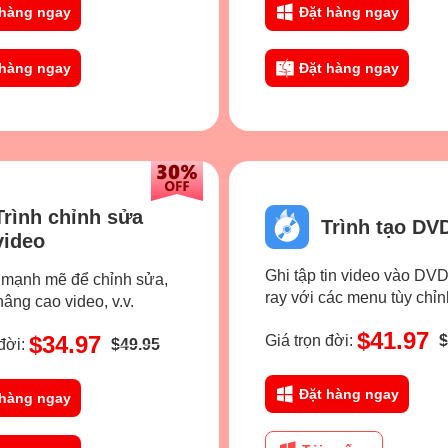
 hàng ngay
Đặt hàng ngay
 hàng ngay
Đặt hàng ngay
Trình chỉnh sửa
Trình tạo DV
video
Ghi tập tin video vào DVD
 mạnh mẽ để chỉnh sửa,
ray với các menu tùy chỉn
 nâng cao video, v.v.
$41.97
$34.97
Giá trọn đời:
$
đời:
$49.95
Đặt hàng ngay
 hàng ngay