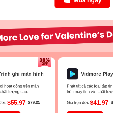
Mua ngay
Trình ghi màn hình
Vidmore Play
mọi hoạt động trên màn
Phát tất cả các loại tập ti
 chất lượng cao.
trên máy tính với chất lư
$55.97
$41.97
đời:
$79.95
Giá trọn đời:
$