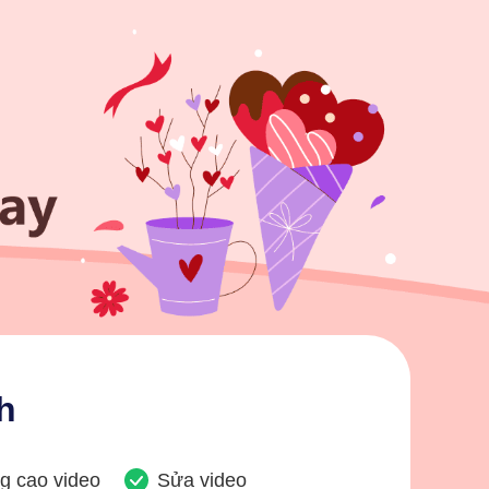
h
g cao video
Sửa video