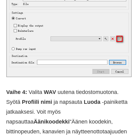
Vaihe 4:
Valita
WAV
uutena tiedostomuotona.
Syötä
Profiili nimi
ja napsauta
Luoda
-painiketta
jatkaaksesi. Voit myös
napsauttaa
Äänikoodekki
”Äänen koodekin,
bittinopeuden, kanavien ja näytteenottotaajuuden