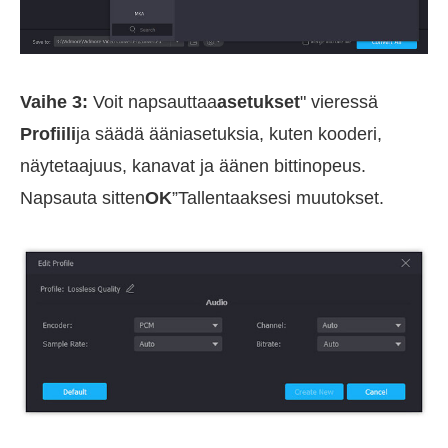
Vaihe 3:
Voit napsauttaa
asetukset
" vieressä
Profiili
ja säädä ääniasetuksia, kuten kooderi,
näytetaajuus, kanavat ja äänen bittinopeus.
Napsauta sitten
OK
”Tallentaaksesi muutokset.