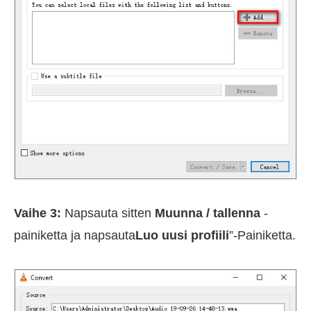
Vaihe 3:
Napsauta sitten
Muunna / tallenna
-
painiketta ja napsauta
Luo uusi profiili
”-Painiketta.