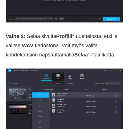
Vaihe 2:
Selaa sivulta
Profiili
”-Luettelosta, etsi ja
valitse
WAV
tiedostona. Voit myös valita
kohdekansion napsauttamalla
Selaa
”-Painiketta.