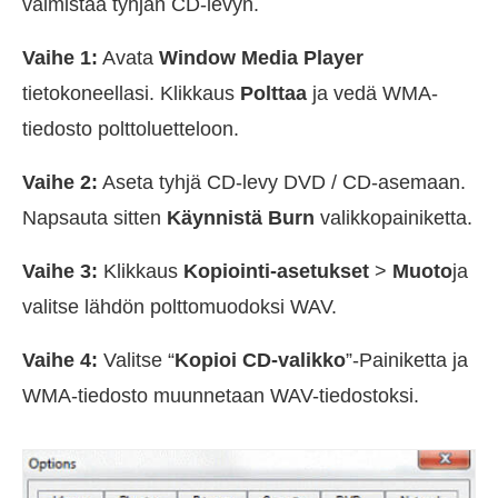
valmistaa tyhjän CD-levyn.
Vaihe 1:
Avata
Window Media Player
tietokoneellasi. Klikkaus
Polttaa
ja vedä WMA-
tiedosto polttoluetteloon.
Vaihe 2:
Aseta tyhjä CD-levy DVD / CD-asemaan.
Napsauta sitten
Käynnistä Burn
valikkopainiketta.
Vaihe 3:
Klikkaus
Kopiointi-asetukset
>
Muoto
ja
valitse lähdön polttomuodoksi WAV.
Vaihe 4:
Valitse “
Kopioi CD-valikko
”-Painiketta ja
WMA-tiedosto muunnetaan WAV-tiedostoksi.