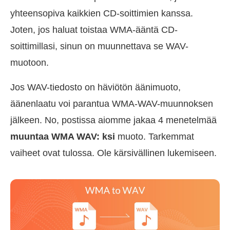
yhteensopiva kaikkien CD-soittimien kanssa.
Joten, jos haluat toistaa WMA-ääntä CD-
soittimillasi, sinun on muunnettava se WAV-
muotoon.
Jos WAV-tiedosto on häviötön äänimuoto,
äänenlaatu voi parantua WMA-WAV-muunnoksen
jälkeen. No, postissa aiomme jakaa 4 menetelmää
muuntaa WMA WAV: ksi
muoto. Tarkemmat
vaiheet ovat tulossa. Ole kärsivällinen lukemiseen.