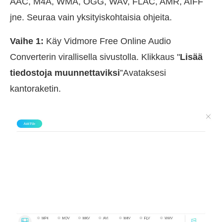
AAC, M4A, WMA, OGG, WAV, FLAC, AMR, AIFF
jne. Seuraa vain yksityiskohtaisia ohjeita.
Vaihe 1:
Käy Vidmore Free Online Audio
Converterin virallisella sivustolla. Klikkaus "
Lisää
tiedostoja muunnettaviksi
”Avataksesi
kantoraketin.