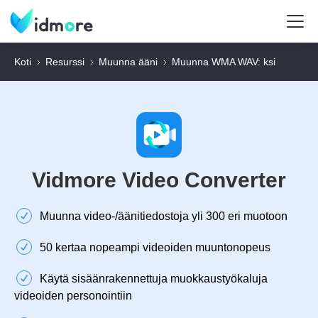
Koti
Resurssi
Muunna ääni
Muunna WMA WAV: ksi
Vidmore Video Converter
Muunna video-/äänitiedostoja yli 300 eri muotoon
50 kertaa nopeampi videoiden muuntonopeus
Käytä sisäänrakennettuja muokkaustyökaluja
videoiden personointiin