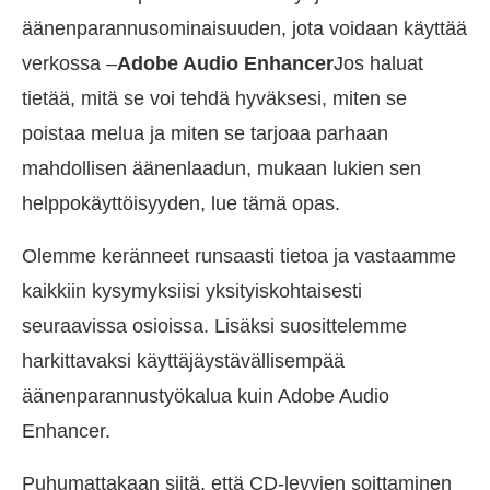
äänenparannusominaisuuden, jota voidaan käyttää
verkossa –
Adobe Audio Enhancer
Jos haluat
tietää, mitä se voi tehdä hyväksesi, miten se
poistaa melua ja miten se tarjoaa parhaan
mahdollisen äänenlaadun, mukaan lukien sen
helppokäyttöisyyden, lue tämä opas.
Olemme keränneet runsaasti tietoa ja vastaamme
kaikkiin kysymyksiisi yksityiskohtaisesti
seuraavissa osioissa. Lisäksi suosittelemme
harkittavaksi käyttäjäystävällisempää
äänenparannustyökalua kuin Adobe Audio
Enhancer.
Puhumattakaan siitä, että CD-levyjen soittaminen