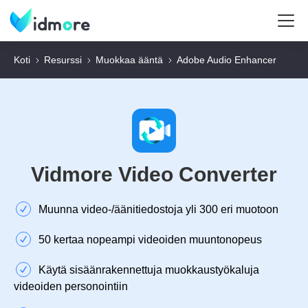
Koti
Resurssi
Muokkaa ääntä
Adobe Audio Enhancer
Vidmore Video Converter
Muunna video-/äänitiedostoja yli 300 eri muotoon
50 kertaa nopeampi videoiden muuntonopeus
Käytä sisäänrakennettuja muokkaustyökaluja
videoiden personointiin