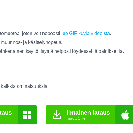
stomuotoa, joten voit nopeasti
luo GIF-kuvia videoista
.
 muunnos- ja käsittelynopeus.
sinkertainen käyttöliittymä helposti löydettävillä painikkeilla.
a kaikkia ominaisuuksia
ataus
Ilmainen lataus
macOS:lle