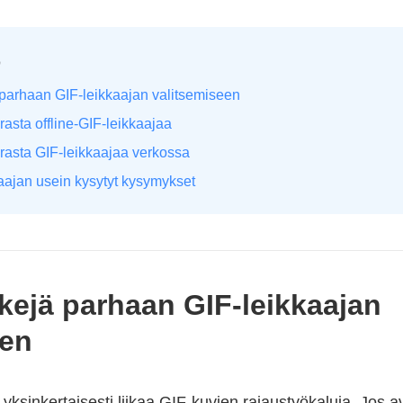
Ö
 parhaan GIF-leikkaajan valitsemiseen
asta offline-GIF-leikkaajaa
rasta GIF-leikkaajaa verkossa
aajan usein kysytyt kysymykset
kejä parhaan GIF-leikkaajan
een
yksinkertaisesti liikaa GIF-kuvien rajaustyökaluja. Jos a