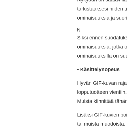
tarkistaaksesi niiden t
ominaisuuksia ja suori
N
Siksi ennen suodatuk
ominaisuuksia, jotka o
ominaisuuksilla on su
• Käsittelynopeus
Hyvän GIF-kuvan rajaus
lopputuotteen vientiin
Muista kiinnittää tähä
Lisäksi GIF-kuvien poi
tai muista muodoista. T