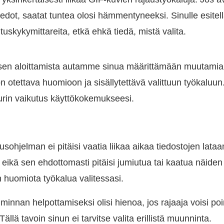
iedot, saatat tuntea olosi hämmentyneeksi. Sinulle esitell
tuskykymittareita, etkä ehkä tiedä, mistä valita.
sen aloittamista autamme sinua määrittämään muutamia 
n otettava huomioon ja sisällytettävä valittuun työkaluun.
urin vaikutus käyttökokemukseesi.
ohjelman ei pitäisi vaatia liikaa aikaa tiedostojen lataa
, eikä sen ehdottomasti pitäisi jumiutua tai kaatua näide
n huomiota työkalua valitessasi.
minnan helpottamiseksi olisi hienoa, jos rajaaja voisi p
ällä tavoin sinun ei tarvitse valita erillistä muunninta.