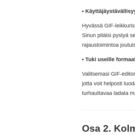
• Käyttäjäystävällisy
Hyvässä GIF-leikkurissa
Sinun pitäisi pystyä s
rajaustoimintoa joutu
• Tuki useille formaat
Valitsemasi GIF-edito
jotta voit helposti luo
turhauttavaa ladata ma
Osa 2. Kolm