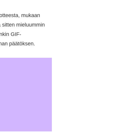
otteesta, mukaan
pä sitten mieluummin
unkin GIF-
mman päätöksen.