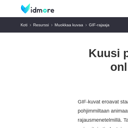
Koti
Resurssi
Muokkaa kuvaa
GIF-rajaaja
Kuusi p
onl
GIF-kuvat eroavat staa
pohjimmiltaan animaatio
rajausmenetelmillä. 