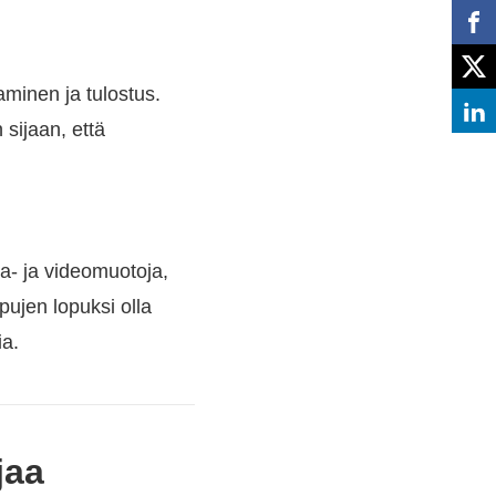
aaminen ja tulostus.
 sijaan, että
a- ja videomuotoja,
ppujen lopuksi olla
ia.
jaa