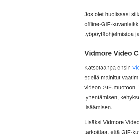
Jos olet huolissasi sii
offline-GIF-kuvanleikk
työpöytäohjelmistoa j
Vidmore Video C
Katsotaanpa ensin
Vi
edellä mainitut vaati
videon GIF-muotoon. 
lyhentämisen, kehykse
lisäämisen.
Lisäksi Vidmore Vide
tarkoittaa, että GIF-k