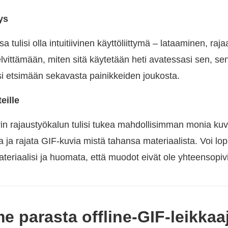
ys
 tulisi olla intuitiivinen käyttöliittymä – lataaminen, raj
elvittämään, miten sitä käytetään heti avatessasi sen, sen
isi etsimään sekavasta painikkeiden joukosta.
eille
rin rajaustyökalun tulisi tukea mahdollisimman monia kuv
da ja rajata GIF-kuvia mistä tahansa materiaalista. Voi lo
teriaalisi ja huomata, että muodot eivät ole yhteensopiv
e parasta offline-GIF-leikkaa