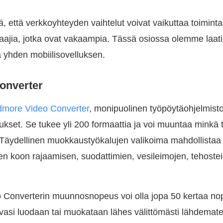
tä, että verkkoyhteyden vaihtelut voivat vaikuttaa toimintaa
aajia, jotka ovat vakaampia. Tässä osiossa olemme laatin
a yhden mobiilisovelluksen.
onverter
dmore Video Converter
, monipuolinen työpöytäohjelmisto,
mukset. Se tukee yli 200 formaattia ja voi muuntaa minkä
Täydellinen muokkaustyökalujen valikoima mahdollistaa
n koon rajaamisen, suodattimien, vesileimojen, tehosteid
o Converterin muunnosnopeus voi olla jopa 50 kertaa n
uvasi luodaan tai muokataan lähes välittömästi lähdemate