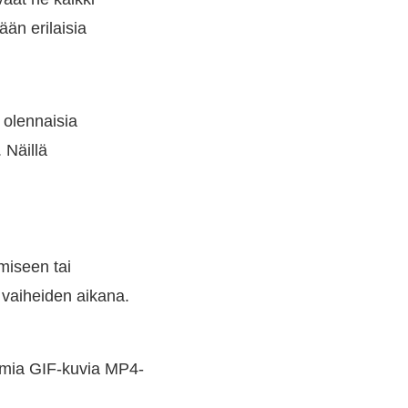
ään erilaisia
olennaisia
 Näillä
miseen tai
n vaiheiden aikana.
oimia GIF-kuvia MP4-