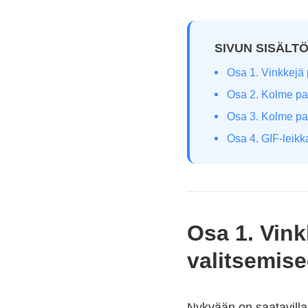
SIVUN SISÄLT
Osa 1. Vinkkejä
Osa 2. Kolme par
Osa 3. Kolme pa
Osa 4. GIF-leikk
Osa 1. Vink
valitsemis
Nykyään on saatavilla 