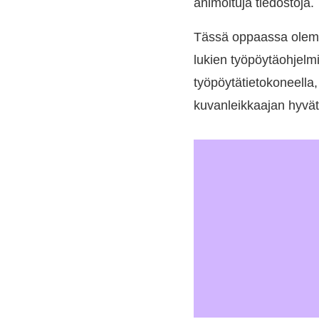
animoituja tiedostoja.
Tässä oppaassa olemm
lukien työpöytäohjelmi
työpöytätietokoneella, 
kuvanleikkaajan hyvät