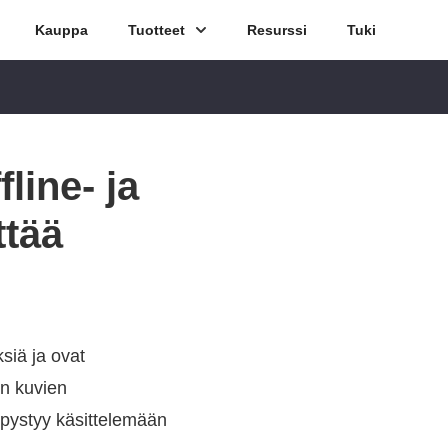
Kauppa
Tuotteet
Resurssi
Tuki
line- ja
ttää
siä ja ovat
en kuvien
 pystyy käsittelemään