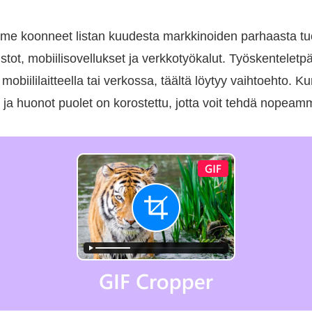
e koonneet listan kuudesta markkinoiden parhaasta tu
stot, mobiilisovellukset ja verkkotyökalut. Työskentelet
mobiililaitteella tai verkossa, täältä löytyy vaihtoehto. K
 ja huonot puolet on korostettu, jotta voit tehdä nopea