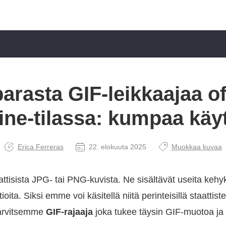
arasta GIF-leikkaajaa off
ine-tilassa: kumpaa käy
Erica Ferreras
22. elokuuta 2025
Muokkaa kuvaa
ttisista JPG- tai PNG-kuvista. Ne sisältävät useita kehyk
ita. Siksi emme voi käsitellä niitä perinteisillä staattist
Tarvitsemme
GIF-rajaaja
joka tukee täysin GIF-muotoa ja