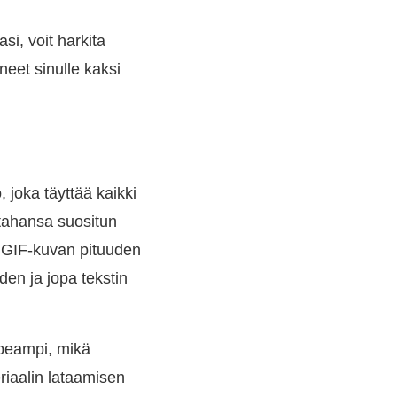
si, voit harkita
eet sinulle kaksi
 joka täyttää kaikki
 tahansa suositun
 GIF-kuvan pituuden
en ja jopa tekstin
opeampi, mikä
riaalin lataamisen