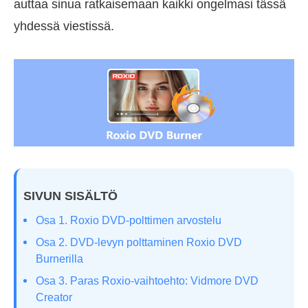
auttaa sinua ratkaisemaan kaikki ongelmasi tässä
yhdessä viestissä.
SIVUN SISÄLTÖ
Osa 1. Roxio DVD-polttimen arvostelu
Osa 2. DVD-levyn polttaminen Roxio DVD
Burnerilla
Osa 3. Paras Roxio-vaihtoehto: Vidmore DVD
Creator