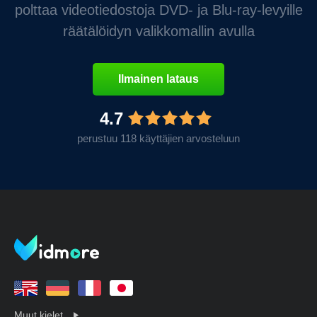
polttaa videotiedostoja DVD- ja Blu-ray-levyille
räätälöidyn valikkomallin avulla
Ilmainen lataus
4.7
perustuu 118 käyttäjien arvosteluun
Muut kielet