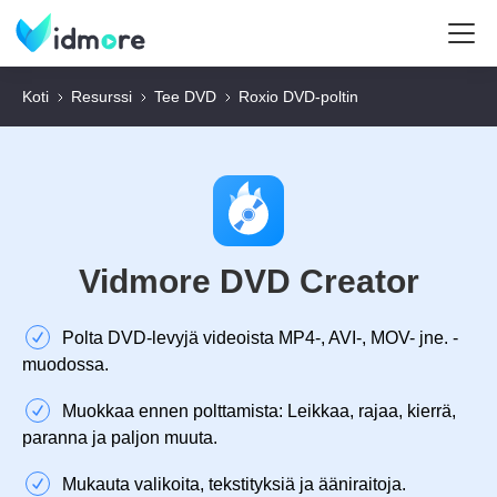
Koti
Resurssi
Tee DVD
Roxio DVD-poltin
Vidmore DVD Creator
Polta DVD-levyjä videoista MP4-, AVI-, MOV- jne. -
muodossa.
Muokkaa ennen polttamista: Leikkaa, rajaa, kierrä,
paranna ja paljon muuta.
Mukauta valikoita, tekstityksiä ja ääniraitoja.