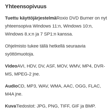
Yhteensopivuus
Tuettu käyttöjärjestelmä
Roxio DVD Burner on nyt
yhteensopiva Windows 11:n, Windows 10:n,
Windows 8.x:n ja 7 SP1:n kanssa.
Ohjelmisto tukee tällä hetkellä seuraavia
syöttömuotoja.
Video
AVI, HDV, DV, ASF, MOV, WMV, MP4, DVR-
MS, MPEG-2 jne.
Audio
CD, MP3, WAV, WMA, AAC, OGG, FLAC,
M4A jne.
Kuva
Tiedostot: JPG, PNG, TIFF, GIF ja BMP.