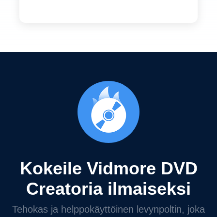
Kokeile Vidmore DVD
Creatoria ilmaiseksi
Tehokas ja helppokäyttöinen levynpoltin, joka