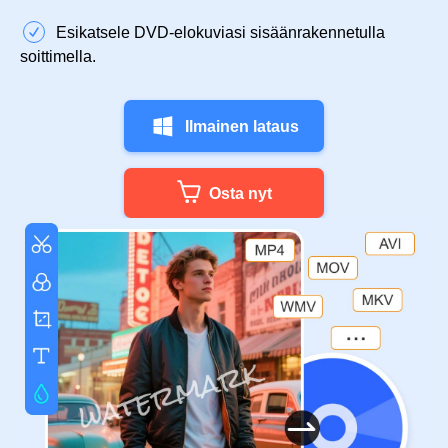
Esikatsele DVD-elokuviasi sisäänrakennetulla
soittimella.
Ilmainen lataus
Osta nyt