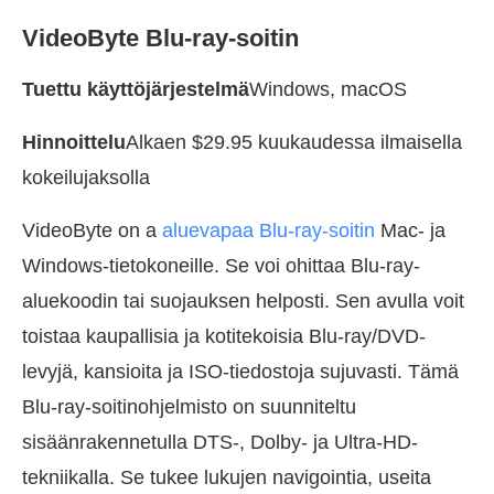
VideoByte Blu-ray-soitin
Tuettu käyttöjärjestelmä
Windows, macOS
Hinnoittelu
Alkaen $29.95 kuukaudessa ilmaisella
kokeilujaksolla
VideoByte on a
aluevapaa Blu-ray-soitin
Mac- ja
Windows-tietokoneille. Se voi ohittaa Blu-ray-
aluekoodin tai suojauksen helposti. Sen avulla voit
toistaa kaupallisia ja kotitekoisia Blu-ray/DVD-
levyjä, kansioita ja ISO-tiedostoja sujuvasti. Tämä
Blu-ray-soitinohjelmisto on suunniteltu
sisäänrakennetulla DTS-, Dolby- ja Ultra-HD-
tekniikalla. Se tukee lukujen navigointia, useita