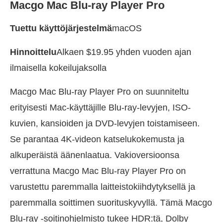
Macgo Mac Blu-ray Player Pro
Tuettu käyttöjärjestelmä
macOS
Hinnoittelu
Alkaen $19.95 yhden vuoden ajan
ilmaisella kokeilujaksolla
Macgo Mac Blu-ray Player Pro on suunniteltu
erityisesti Mac-käyttäjille Blu-ray-levyjen, ISO-
kuvien, kansioiden ja DVD-levyjen toistamiseen.
Se parantaa 4K-videon katselukokemusta ja
alkuperäistä äänenlaatua. Vakioversioonsa
verrattuna Macgo Mac Blu-ray Player Pro on
varustettu paremmalla laitteistokiihdytyksellä ja
paremmalla soittimen suorituskyvyllä. Tämä Macgo
Blu-ray -soitinohjelmisto tukee HDR:tä, Dolby