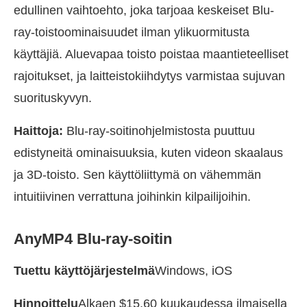
edullinen vaihtoehto, joka tarjoaa keskeiset Blu-
ray-toistoominaisuudet ilman ylikuormitusta
käyttäjiä. Aluevapaa toisto poistaa maantieteelliset
rajoitukset, ja laitteistokiihdytys varmistaa sujuvan
suorituskyvyn.
Haittoja:
Blu-ray-soitinohjelmistosta puuttuu
edistyneitä ominaisuuksia, kuten videon skaalaus
ja 3D-toisto. Sen käyttöliittymä on vähemmän
intuitiivinen verrattuna joihinkin kilpailijoihin.
AnyMP4 Blu-ray-soitin
Tuettu käyttöjärjestelmä
Windows, iOS
Hinnoittelu
Alkaen $15.60 kuukaudessa ilmaisella