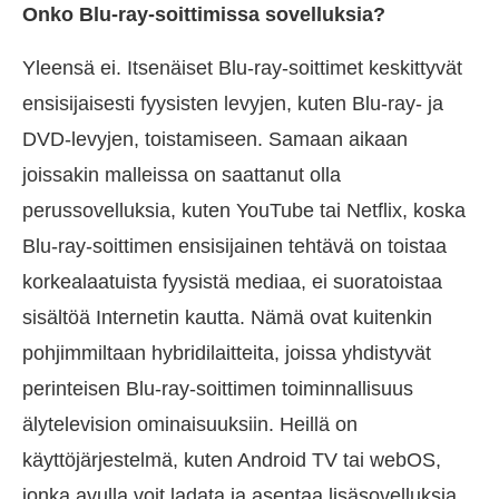
Onko Blu-ray-soittimissa sovelluksia?
Yleensä ei. Itsenäiset Blu-ray-soittimet keskittyvät
ensisijaisesti fyysisten levyjen, kuten Blu-ray- ja
DVD-levyjen, toistamiseen. Samaan aikaan
joissakin malleissa on saattanut olla
perussovelluksia, kuten YouTube tai Netflix, koska
Blu-ray-soittimen ensisijainen tehtävä on toistaa
korkealaatuista fyysistä mediaa, ei suoratoistaa
sisältöä Internetin kautta. Nämä ovat kuitenkin
pohjimmiltaan hybridilaitteita, joissa yhdistyvät
perinteisen Blu-ray-soittimen toiminnallisuus
älytelevision ominaisuuksiin. Heillä on
käyttöjärjestelmä, kuten Android TV tai webOS,
jonka avulla voit ladata ja asentaa lisäsovelluksia,