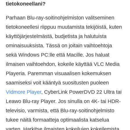
tietokoneellani?
Parhaan Blu-ray-soitinohjelmiston valitseminen
tietokoneellesi riippuu muutamista tekijöistä, kuten
käyttöjärjestelmästä, budjetista ja halutuista
ominaisuuksista. Tässä on joitain vaihtoehtoja
sekä Windows PC:lle että Macille. Jos haluat
ilmaisen vaihtoehdon, kokeile käyttää VLC Media
Playeria. Paremman visuaalisen kokemuksen
saamiseksi voit kääntyä suositusten puoleen
Vidmore Player
, CyberLink PowerDVD 22 Ultra tai
Leawo Blu-ray Player. Jos sinulla on 4K- tai HDR-
televisio, varmista, että Blu-ray-soitinohjelmisto
tukee näitä formaatteja optimaalista katselua
varten. Harkitse ilmaisten kokeilujen kokeilemista