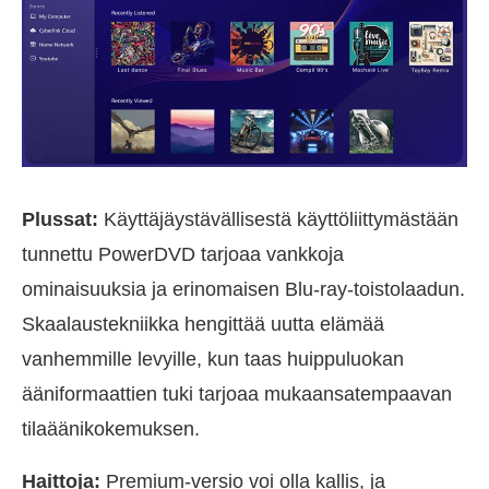
Plussat:
Käyttäjäystävällisestä käyttöliittymästään
tunnettu PowerDVD tarjoaa vankkoja
ominaisuuksia ja erinomaisen Blu-ray-toistolaadun.
Skaalaustekniikka hengittää uutta elämää
vanhemmille levyille, kun taas huippuluokan
ääniformaattien tuki tarjoaa mukaansatempaavan
tilaäänikokemuksen.
Haittoja:
Premium-versio voi olla kallis, ja