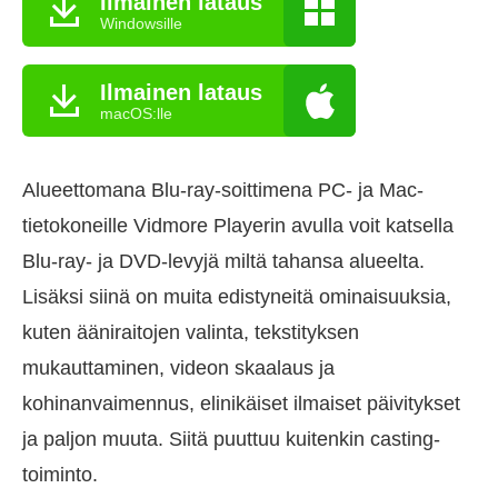
Ilmainen lataus
Windowsille
Ilmainen lataus
macOS:lle
Alueettomana Blu-ray-soittimena PC- ja Mac-
tietokoneille Vidmore Playerin avulla voit katsella
Blu-ray- ja DVD-levyjä miltä tahansa alueelta.
Lisäksi siinä on muita edistyneitä ominaisuuksia,
kuten ääniraitojen valinta, tekstityksen
mukauttaminen, videon skaalaus ja
kohinanvaimennus, elinikäiset ilmaiset päivitykset
ja paljon muuta. Siitä puuttuu kuitenkin casting-
toiminto.