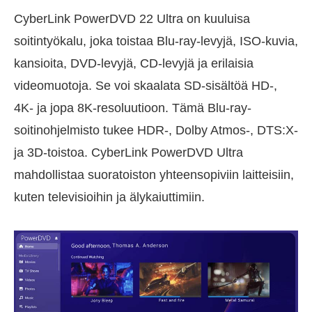
CyberLink PowerDVD 22 Ultra on kuuluisa
soitintyökalu, joka toistaa Blu-ray-levyjä, ISO-kuvia,
kansioita, DVD-levyjä, CD-levyjä ja erilaisia
videomuotoja. Se voi skaalata SD-sisältöä HD-,
4K- ja jopa 8K-resoluutioon. Tämä Blu-ray-
soitinohjelmisto tukee HDR-, Dolby Atmos-, DTS:X-
ja 3D-toistoa. CyberLink PowerDVD Ultra
mahdollistaa suoratoiston yhteensopiviin laitteisiin,
kuten televisioihin ja älykaiuttimiin.