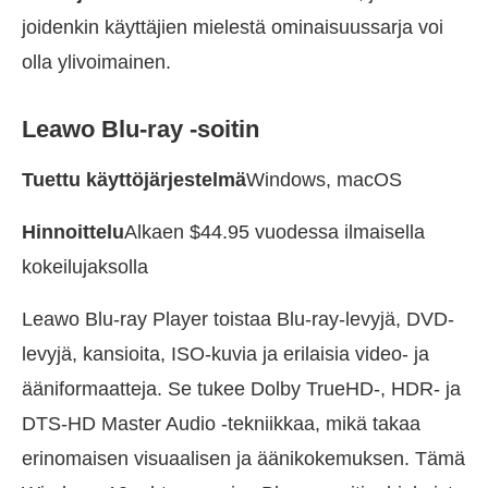
joidenkin käyttäjien mielestä ominaisuussarja voi
olla ylivoimainen.
Leawo Blu-ray -soitin
Tuettu käyttöjärjestelmä
Windows, macOS
Hinnoittelu
Alkaen $44.95 vuodessa ilmaisella
kokeilujaksolla
Leawo Blu-ray Player toistaa Blu-ray-levyjä, DVD-
levyjä, kansioita, ISO-kuvia ja erilaisia video- ja
ääniformaatteja. Se tukee Dolby TrueHD-, HDR- ja
DTS-HD Master Audio -tekniikkaa, mikä takaa
erinomaisen visuaalisen ja äänikokemuksen. Tämä