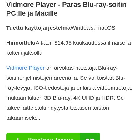
Vidmore Player - Paras Blu-ray-soitin
PC:lle ja Macille
Tuettu käyttöjärjestelmä
Windows, macOS
Hinnoittelu
Alkaen $14.95 kuukaudessa ilmaisella
kokeilujaksolla
Vidmore Player
on arvokas haastaja Blu-ray-
soitinohjelmistojen areenalla. Se voi toistaa Blu-
ray-levyjä, ISO-tiedostoja ja erilaisia videomuotoja,
mukaan lukien 3D Blu-ray, 4K UHD ja HDR. Se
tukee laitteistokiihdytystä tasaisen toiston
takaamiseksi.