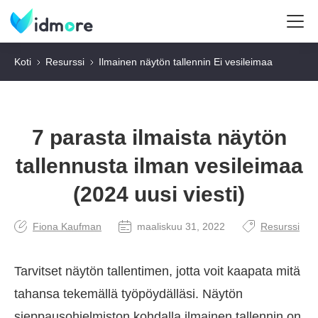
Koti
Resurssi
Ilmainen näytön tallennin Ei vesileimaa
7 parasta ilmaista näytön
tallennusta ilman vesileimaa
(2024 uusi viesti)
Fiona Kaufman
maaliskuu 31, 2022
Resurssi
Tarvitset näytön tallentimen, jotta voit kaapata mitä
tahansa tekemällä työpöydälläsi. Näytön
sieppausohjelmiston kohdalla ilmainen tallennin on