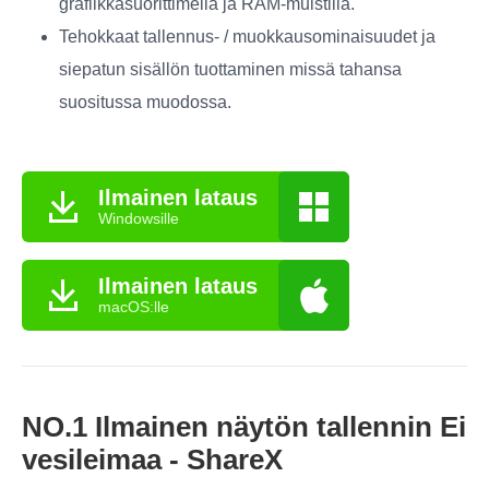
grafiikkasuorittimella ja RAM-muistilla.
Tehokkaat tallennus- / muokkausominaisuudet ja
siepatun sisällön tuottaminen missä tahansa
suositussa muodossa.
Ilmainen lataus
Windowsille
Ilmainen lataus
macOS:lle
NO.1 Ilmainen näytön tallennin Ei
vesileimaa - ShareX