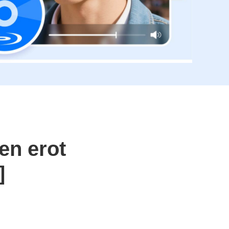
en erot
]