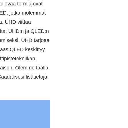
tulevaa termiä ovat
 LED, jotka molemmat
a. UHD viittaa
autta. UHD:n ja QLED:n
emiseksi. UHD tarjoaa
 taas QLED keskittyy
tipistetekniikan
lkaisun. Olemme täällä
aadaksesi lisätietoja,