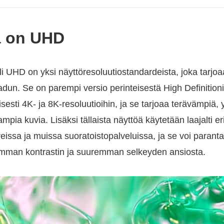
ä on UHD
eli UHD on yksi näyttöresoluutiostandardeista, joka tarjo
n. Se on parempi versio perinteisestä High Definitioni
isesti 4K- ja 8K-resoluutioihin, ja se tarjoaa terävämpiä,
a kuvia. Lisäksi tällaista näyttöä käytetään laajalti eri
oreissa ja muissa suoratoistopalveluissa, ja se voi para
remman kontrastin ja suuremman selkeyden ansiosta.