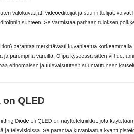
uten valokuvaajat, videoeditoijat ja suunnittelijat, voiva
editoinnin suhteen. Se varmistaa parhaan tuloksen poikke
ition) parantaa merkittävästi kuvanlaatua korkeammalla r
a ja parempilla väreillä. Olipa kyseessä sitten viihde, am
oaa erinomaisen ja tulevaisuuteen suuntautuneen kats
ä on QLED
tting Diode eli QLED on näyttötekniikka, jota käytetää
 ja televisioissa. Se parantaa kuvanlaatua kvanttipistei