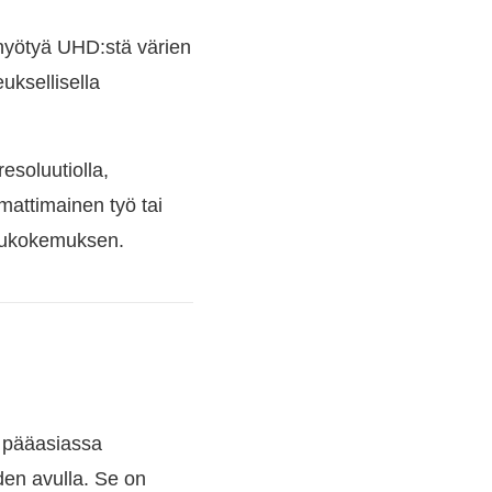
t hyötyä UHD:stä värien
uksellisella
esoluutiolla,
mattimainen työ tai
elukokemuksen.
n pääasiassa
den avulla. Se on