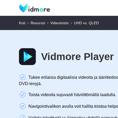
Koti
Resurssi
Videotoisto
UHD vs. QLED
Vidmore Player
Tukee erilaisia digitaalisia videoita ja äänitiedos
DVD-levyjä.
Toista videoita sujuvasti häviöttömällä laadulla.
Navigointivalikon avulla voit hallita toistoa helpo
Vaihda tekstitystä ja ääniraitaa yhdellä napsautu