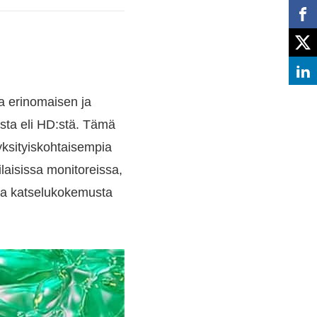
aa erinomaisen ja
sta eli HD:stä. Tämä
 yksityiskohtaisempia
laisissa monitoreissa,
ntaa katselukokemusta