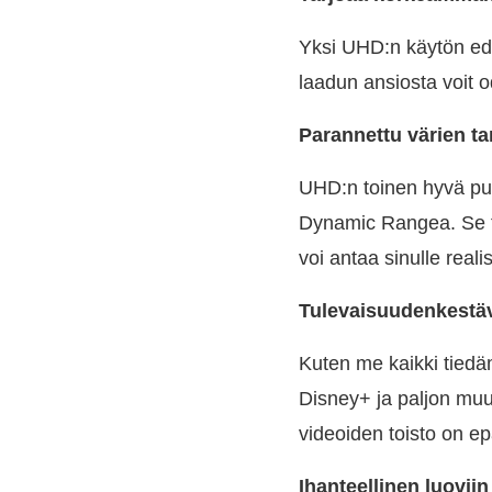
Yksi UHD:n käytön ed
laadun ansiosta voit 
Parannettu värien t
UHD:n toinen hyvä puo
Dynamic Rangea. Se t
voi antaa sinulle reali
Tulevaisuudenkestäv
Kuten me kaikki tiedäm
Disney+ ja paljon muu
videoiden toisto on 
Ihanteellinen luoviin