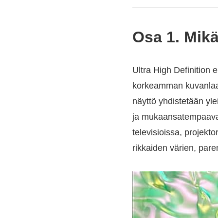
Osa 1. Mik
Ultra High Definition 
korkeamman kuvanlaadu
näyttö yhdistetään yle
ja mukaansatempaavampi
televisioissa, projekt
rikkaiden värien, pa