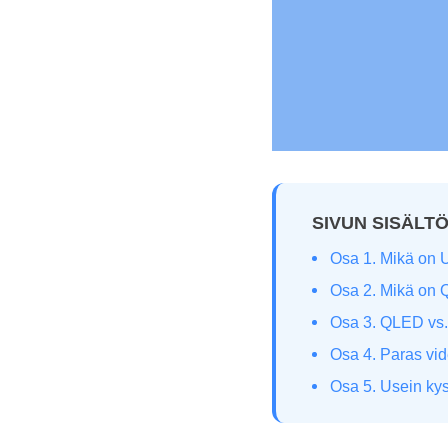
SIVUN SISÄLT
Osa 1. Mikä on
Osa 2. Mikä on
Osa 3. QLED vs.
Osa 4. Paras vi
Osa 5. Usein ky