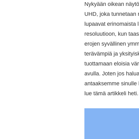
Nykyään oikean näytön
UHD, joka tunnetaan n
lupaavat erinomaista l
resoluutioon, kun taa
erojen syvällinen ym
terävämpiä ja yksityis
tuottamaan eloisia vär
avulla. Joten jos halua
antaaksemme sinulle ka
lue tämä artikkeli heti.