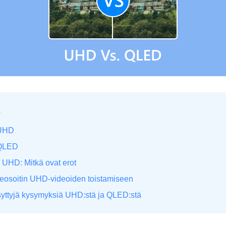
Ö
 UHD
 QLED
 UHD: Mitkä ovat erot
deosoitin UHD-videoiden toistamiseen
syttyjä kysymyksiä UHD:stä ja QLED:stä