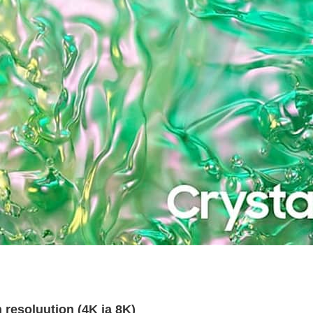
resoluution (4K ja 8K)