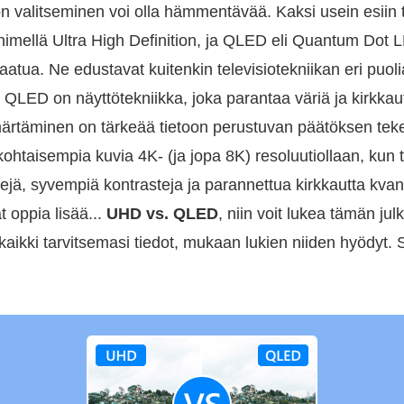
 valitseminen voi olla hämmentävää. Kaksi usein esiin 
imellä Ultra High Definition, ja QLED eli Quantum Dot
aatua. Ne edustavat kuitenkin televisiotekniikan eri puoli
s QLED on näyttötekniikka, joka parantaa väriä ja kirkk
märtäminen on tärkeää tietoon perustuvan päätöksen tek
kohtaisempia kuvia 4K- (ja jopa 8K) resoluutiollaan, kun
ejä, syvempiä kontrasteja ja parannettua kirkkautta kvant
t oppia lisää...
UHD vs. QLED
, niin voit lukea tämän ju
ikki tarvitsemasi tiedot, mukaan lukien niiden hyödyt. S