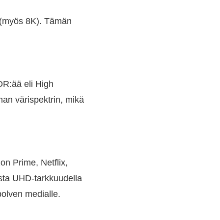
(myös 8K). Tämän
DR:ää eli High
an värispektrin, mikä
on Prime, Netflix,
osta UHD-tarkkuudella
olven medialle.