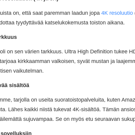
uista on, että saat paremman laadun jopa
4K resoluutio
odottaa tyydyttävää katselukokemusta toiston aikana.
arkkuus
li on sen värien tarkkuus. Ultra High Definition tukee H
arjoaa kirkkaamman valkoisen, syvät mustan ja laajemm
stisen vaikutelman.
ää sisältöä
me, tarjolla on useita suoratoistopalveluita, kuten Amaz
ta. Lähes kaikki niistä tukevat 4K-sisältöä. Tämän ansi
epäilemättä sujuvampaa. Se on myös etu seuraavan sukup
 sovelluksiin