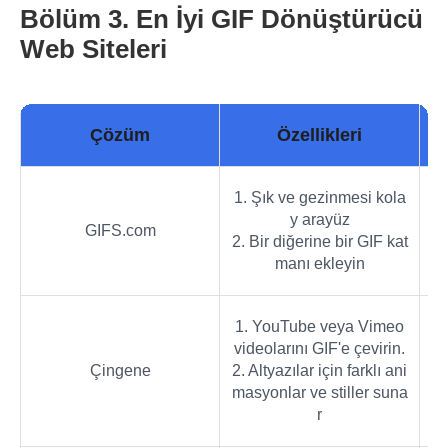
Bölüm 3. En İyi GIF Dönüştürücü
Web Siteleri
Çözüm
Özellikleri
1. Şık ve gezinmesi kola
Vi
y arayüz
GIFS.com
ha
2. Bir diğerine bir GIF kat
manı ekleyin
1. YouTube veya Vimeo
videolarını GIF'e çevirin.
GI
Çingene
2. Altyazılar için farklı ani
masyonlar ve stiller suna
r