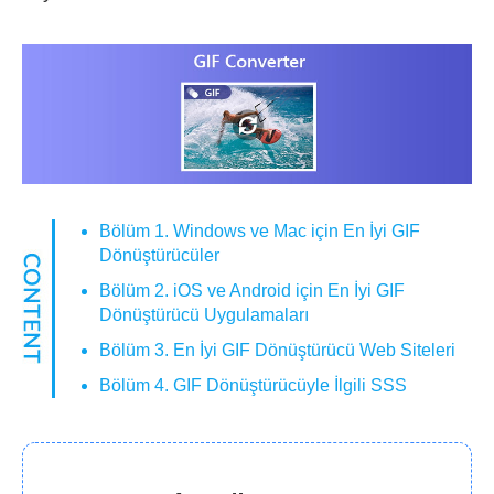
Bölüm 1. Windows ve Mac için En İyi GIF
Dönüştürücüler
Bölüm 2. iOS ve Android için En İyi GIF
Dönüştürücü Uygulamaları
Bölüm 3. En İyi GIF Dönüştürücü Web Siteleri
Bölüm 4. GIF Dönüştürücüyle İlgili SSS