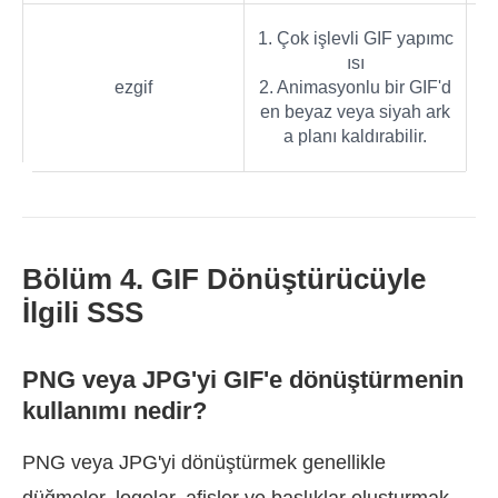
1. Çok işlevli GIF yapımc
ısı
1
ezgif
2. Animasyonlu bir GIF'd
ür
en beyaz veya siyah ark
a planı kaldırabilir.
Bölüm 4. GIF Dönüştürücüyle
İlgili SSS
PNG veya JPG'yi GIF'e dönüştürmenin
kullanımı nedir?
PNG veya JPG'yi dönüştürmek genellikle