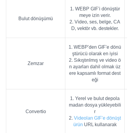
1. WEBP GIF'i dönüştür
meye izin verir.
D
Bulut dönüşümü
2. Video, ses, belge, CA
D, vektör vb. destekler.
1. WEBP'den GIF'e dönü
ştürücü olarak en iyisi
Bi
2. Sıkıştırılmış ve video ö
Zemzar
5 
n ayarları dahil olmak üz
ere kapsamlı format dest
eği
1. Yerel ve bulut depola
madan dosya yükleyebili
Vi
Convertio
r
m
2.
Videoları GIF'e dönüşt
ürün
URL kullanarak