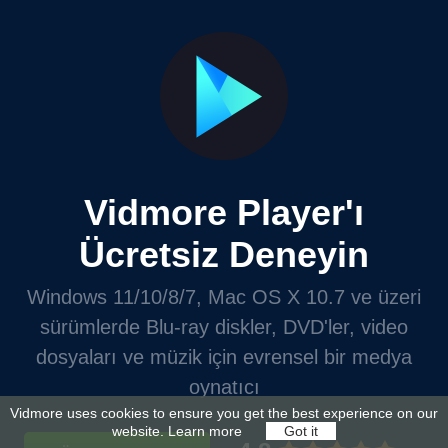
Vidmore Player'ı
Ücretsiz Deneyin
Windows 11/10/8/7, Mac OS X 10.7 ve üzeri
sürümlerde Blu-ray diskler, DVD'ler, video
dosyaları ve müzik için evrensel bir medya
oynatıcı
Vidmore uses cookies to ensure you get the best experience on our
website.
Learn more
Got it