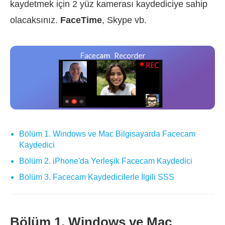
kaydetmek için 2 yüz kamerası kaydediciye sahip
olacaksınız.
FaceTime
, Skype vb.
Bölüm 1. Windows ve Mac Bilgisayarda Facecam
Kaydedici
Bölüm 2. iPhone'da Yerleşik Facecam Kaydedici
Bölüm 3. Facecam Kaydedicilerle İlgili SSS
Bölüm 1. Windows ve Mac