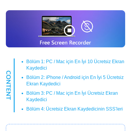
Bölüm 1: PC / Mac için En İyi 10 Ücretsiz Ekran
Kaydedici
Bölüm 2: iPhone / Android için En İyi 5 Ücretsiz
Ekran Kaydedici
Bölüm 3: PC / Mac için En İyi Ücretsiz Ekran
Kaydedici
Bölüm 4: Ücretsiz Ekran Kaydedicinin SSS'leri