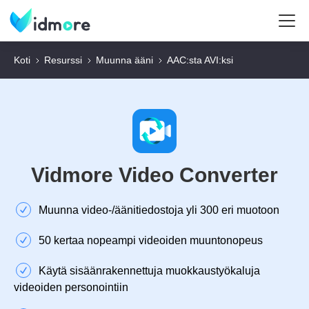
Koti
Resurssi
Muunna ääni
AAC:sta AVI:ksi
Vidmore Video Converter
Muunna video-/äänitiedostoja yli 300 eri muotoon
50 kertaa nopeampi videoiden muuntonopeus
Käytä sisäänrakennettuja muokkaustyökaluja
videoiden personointiin