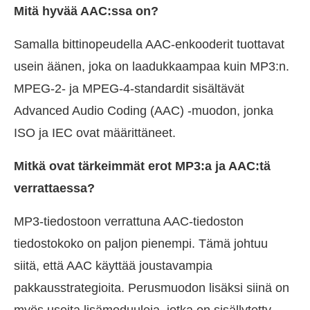
Mitä hyvää AAC:ssa on?
Samalla bittinopeudella AAC-enkooderit tuottavat
usein äänen, joka on laadukkaampaa kuin MP3:n.
MPEG-2- ja MPEG-4-standardit sisältävät
Advanced Audio Coding (AAC) -muodon, jonka
ISO ja IEC ovat määrittäneet.
Mitkä ovat tärkeimmät erot MP3:a ja AAC:tä
verrattaessa?
MP3-tiedostoon verrattuna AAC-tiedoston
tiedostokoko on paljon pienempi. Tämä johtuu
siitä, että AAC käyttää joustavampia
pakkausstrategioita. Perusmuodon lisäksi siinä on
myös useita lisämoduuleja, jotka on sisällytetty