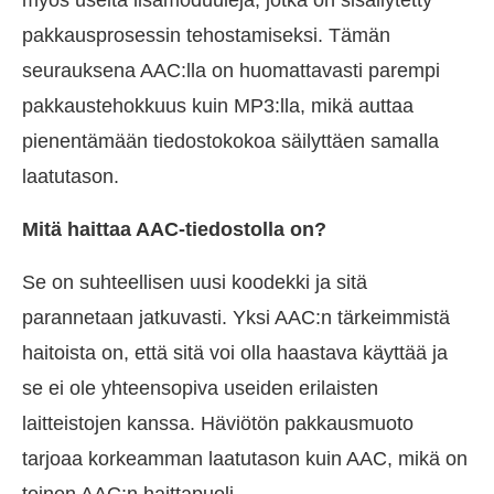
pakkausprosessin tehostamiseksi. Tämän
seurauksena AAC:lla on huomattavasti parempi
pakkaustehokkuus kuin MP3:lla, mikä auttaa
pienentämään tiedostokokoa säilyttäen samalla
laatutason.
Mitä haittaa AAC-tiedostolla on?
Se on suhteellisen uusi koodekki ja sitä
parannetaan jatkuvasti. Yksi AAC:n tärkeimmistä
haitoista on, että sitä voi olla haastava käyttää ja
se ei ole yhteensopiva useiden erilaisten
laitteistojen kanssa. Häviötön pakkausmuoto
tarjoaa korkeamman laatutason kuin AAC, mikä on
toinen AAC:n haittapuoli.