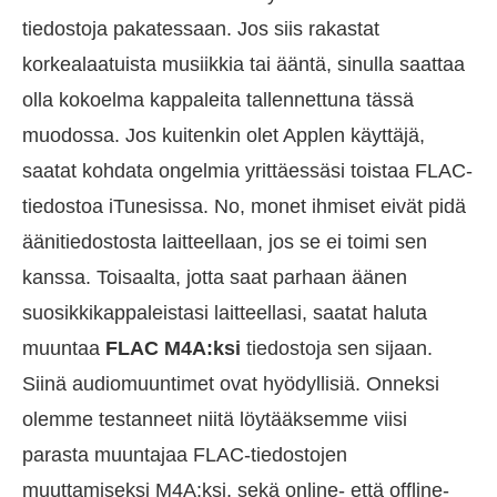
tiedostoja pakatessaan. Jos siis rakastat
korkealaatuista musiikkia tai ääntä, sinulla saattaa
olla kokoelma kappaleita tallennettuna tässä
muodossa. Jos kuitenkin olet Applen käyttäjä,
saatat kohdata ongelmia yrittäessäsi toistaa FLAC-
tiedostoa iTunesissa. No, monet ihmiset eivät pidä
äänitiedostosta laitteellaan, jos se ei toimi sen
kanssa. Toisaalta, jotta saat parhaan äänen
suosikkikappaleistasi laitteellasi, saatat haluta
muuntaa
FLAC M4A:ksi
tiedostoja sen sijaan.
Siinä audiomuuntimet ovat hyödyllisiä. Onneksi
olemme testanneet niitä löytääksemme viisi
parasta muuntajaa FLAC-tiedostojen
muuttamiseksi M4A:ksi, sekä online- että offline-