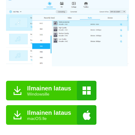
Ilmainen lataus
Windowsille
Ilmainen lataus
macOS:lle