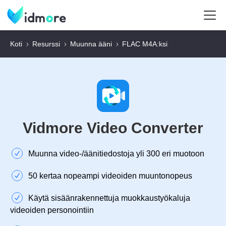
Koti
Resurssi
Muunna ääni
FLAC M4A:ksi
Vidmore Video Converter
Muunna video-/äänitiedostoja yli 300 eri muotoon
50 kertaa nopeampi videoiden muuntonopeus
Käytä sisäänrakennettuja muokkaustyökaluja
videoiden personointiin