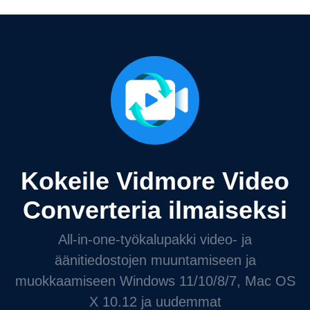
Kokeile Vidmore Video
Converteria ilmaiseksi
All-in-one-työkalupakki video- ja
äänitiedostojen muuntamiseen ja
muokkaamiseen Windows 11/10/8/7, Mac OS
X 10.12 ja uudemmat