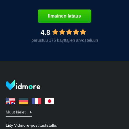
Ilmainen lataus
4.8
perustuu 176 käyttäjien arvosteluun
Muut kielet
Liity Vidmore-postituslistalle: