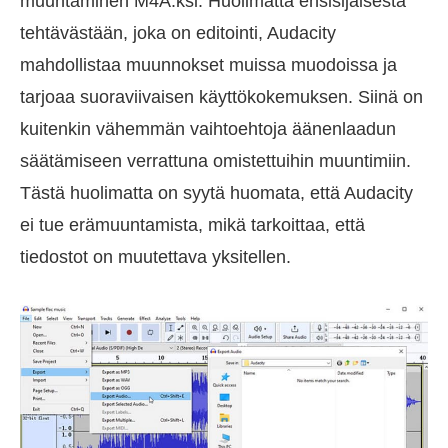
muuntaminen M4A:ksi. Huolimatta ensisijaisesta
tehtävästään, joka on editointi, Audacity
mahdollistaa muunnokset muissa muodoissa ja
tarjoaa suoraviivaisen käyttökokemuksen. Siinä on
kuitenkin vähemmän vaihtoehtoja äänenlaadun
säätämiseen verrattuna omistettuihin muuntimiin.
Tästä huolimatta on syytä huomata, että Audacity
ei tue erämuuntamista, mikä tarkoittaa, että
tiedostot on muutettava yksitellen.