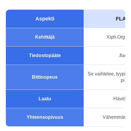
Aspekti
FLAC
Kehittäjä
Xiph.Org-sä
Tiedostopääte
.flac
Se vaihtelee, tyypill
Bittinopeus
pi
Laatu
Häviötö
Yhteensopivuus
Vähemmän yl