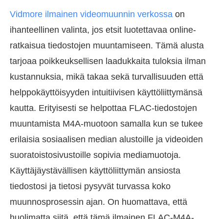
Vidmore ilmainen videomuunnin verkossa
on
ihanteellinen valinta, jos etsit luotettavaa online-
ratkaisua tiedostojen muuntamiseen. Tämä alusta
tarjoaa poikkeuksellisen laadukkaita tuloksia ilman
kustannuksia, mikä takaa sekä turvallisuuden että
helppokäyttöisyyden intuitiivisen käyttöliittymänsä
kautta. Erityisesti se helpottaa FLAC-tiedostojen
muuntamista M4A-muotoon samalla kun se tukee
erilaisia sosiaalisen median alustoille ja videoiden
suoratoistosivustoille sopivia mediamuotoja.
Käyttäjäystävällisen käyttöliittymän ansiosta
tiedostosi ja tietosi pysyvät turvassa koko
muunnosprosessin ajan. On huomattava, että
huolimatta siitä, että tämä ilmainen FLAC-M4A-