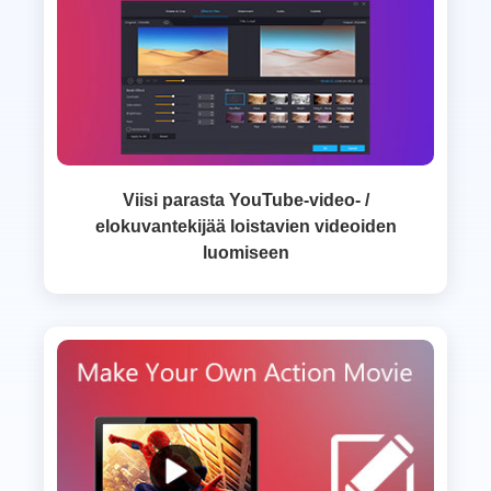
Viisi parasta YouTube-video- /
elokuvantekijää loistavien videoiden
luomiseen