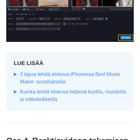
LUE LISÄÄ
3 tapaa tehdä elokuva iPhonessa Best Movie
Maker -sovelluksella
Kuinka tehdä elokuva helposti kuvilla, musiikilla
ja videoleikkeillä