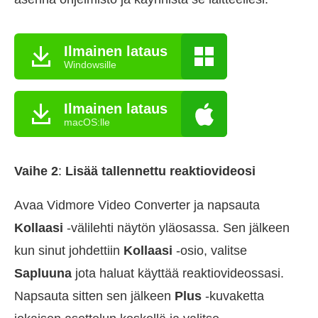
Ilmainen lataus
Windowsille
Ilmainen lataus
macOS:lle
Vaihe 2
:
Lisää tallennettu reaktiovideosi
Avaa Vidmore Video Converter ja napsauta
Kollaasi
-välilehti näytön yläosassa. Sen jälkeen
kun sinut johdettiin
Kollaasi
-osio, valitse
Sapluuna
jota haluat käyttää reaktiovideossasi.
Napsauta sitten sen jälkeen
Plus
-kuvaketta