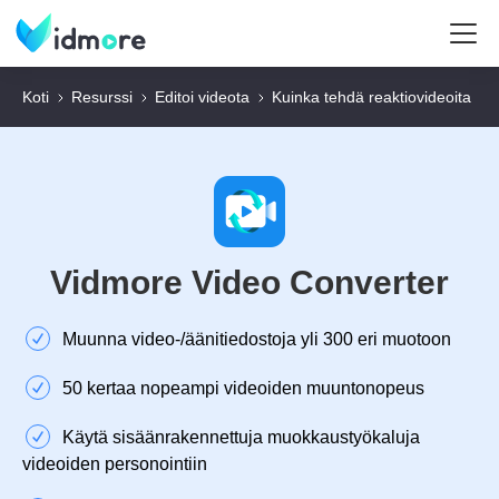
Koti
Resurssi
Editoi videota
Kuinka tehdä reaktiovideoita
Vidmore Video Converter
Muunna video-/äänitiedostoja yli 300 eri muotoon
50 kertaa nopeampi videoiden muuntonopeus
Käytä sisäänrakennettuja muokkaustyökaluja
videoiden personointiin