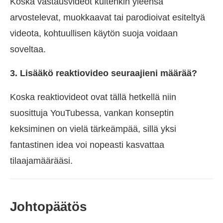
Koska vastausvideot kuitenkin yleensä
arvostelevat, muokkaavat tai parodioivat esiteltyä
videota, kohtuullisen käytön suoja voidaan
soveltaa.
3. Lisääkö reaktiovideo seuraajieni määrää?
Koska reaktiovideot ovat tällä hetkellä niin
suosittuja YouTubessa, vankan konseptin
keksiminen on vielä tärkeämpää, sillä yksi
fantastinen idea voi nopeasti kasvattaa
tilaajamäärääsi.
Johtopäätös