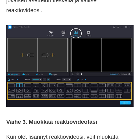
jokaisen asettelun keskellä ja valitse
reaktiovideosi.
Vaihe 3
:
Muokkaa reaktiovideotasi
Kun olet lisännyt reaktiovideosi, voit muokata