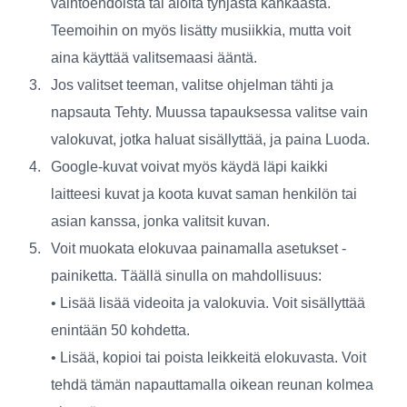
vaihtoehdoista tai aloita tyhjästä kankaasta.
Teemoihin on myös lisätty musiikkia, mutta voit
aina käyttää valitsemaasi ääntä.
Jos valitset teeman, valitse ohjelman tähti ja
napsauta
Tehty
. Muussa tapauksessa valitse vain
valokuvat, jotka haluat sisällyttää, ja paina
Luoda
.
Google-kuvat voivat myös käydä läpi kaikki
laitteesi kuvat ja koota kuvat saman henkilön tai
asian kanssa, jonka valitsit kuvan.
Voit muokata elokuvaa painamalla
asetukset
-
painiketta. Täällä sinulla on mahdollisuus:
• Lisää lisää videoita ja valokuvia. Voit sisällyttää
enintään 50 kohdetta.
• Lisää, kopioi tai poista leikkeitä elokuvasta. Voit
tehdä tämän napauttamalla oikean reunan kolmea