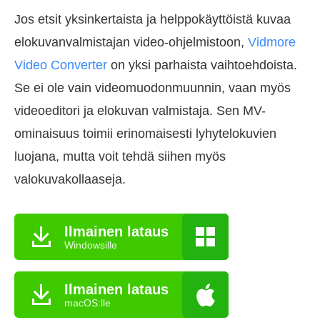
Jos etsit yksinkertaista ja helppokäyttöistä kuvaa
elokuvanvalmistajan video-ohjelmistoon,
Vidmore
Video Converter
on yksi parhaista vaihtoehdoista.
Se ei ole vain videomuodonmuunnin, vaan myös
videoeditori ja elokuvan valmistaja. Sen MV-
ominaisuus toimii erinomaisesti lyhytelokuvien
luojana, mutta voit tehdä siihen myös
valokuvakollaaseja.
Ilmainen lataus
Windowsille
Ilmainen lataus
macOS:lle