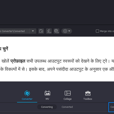
चुनें
 खोलें
प्रोफ़ाइल
सभी उपलब्ध आउटपुट स्वरूपों को देखने के लिए ट्रे। यहा
के विकल्पों में से। इसके बाद, अपने पसंदीदा आउटपुट के अनुसार एक ऑड