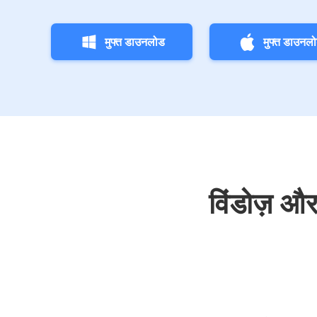
मुफ्त डाउनलोड
मुफ्त डाउनल
विंडोज़ और