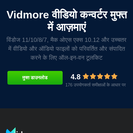
Vidmore वीडियो कन्वर्टर मुफ्त
में आज़माएं
विंडोज 11/10/8/7, मैक ओएस एक्स 10.12 और उच्चतर
में वीडियो और ऑडियो फाइलों को परिवर्तित और संपादित
करने के लिए ऑल-इन-वन टूलकिट
4.8
मुफ्त डाउनलोड
176 उपयोगकर्ता समीक्षाओं के आधार पर