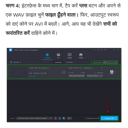
चरण 4:
इंटरफ़ेस के मध्य भाग में, टैप करें
प्लस
बटन और अपने से
एक WAV फ़ाइल चुनें
फाइल ढूँढने वाला।
फिर, आउटपुट स्वरूप
को दाएं कोने पर AVI में बदलें। आगे, आप यह भी देखेंगे
सभी को
रूपांतरित करें
दाहिने कोने में।