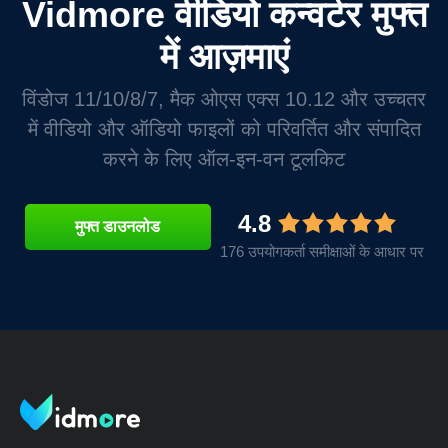
Vidmore वीडियो कन्वर्टर मुफ्त
में आज़माएं
विंडोज 11/10/8/7, मैक ओएस एक्स 10.12 और उच्चतर
में वीडियो और ऑडियो फाइलों को परिवर्तित और संपादित
करने के लिए ऑल-इन-वन टूलकिट
4.8
मुफ्त डाउनलोड
176 उपयोगकर्ता समीक्षाओं के आधार पर