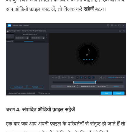
आप ऑडियो फ़ाइल काट लें, तो क्लिक करें
सहेजें
बटन।
चरण 4. संपादित ऑडियो फ़ाइल सहेजें
एक बार जब आप अपनी फ़ाइल के परिवर्तनों से संतुष्ट हो जाते हैं तो