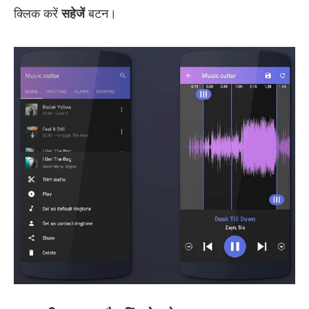
क्लिक करें
सहेजें
बटन।