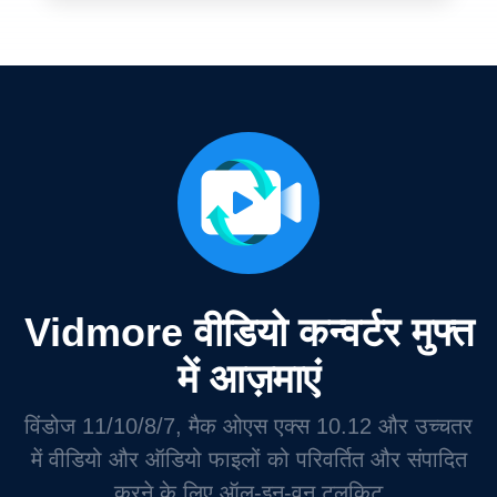
Vidmore वीडियो कन्वर्टर मुफ्त
में आज़माएं
विंडोज 11/10/8/7, मैक ओएस एक्स 10.12 और उच्चतर
में वीडियो और ऑडियो फाइलों को परिवर्तित और संपादित
करने के लिए ऑल-इन-वन टूलकिट