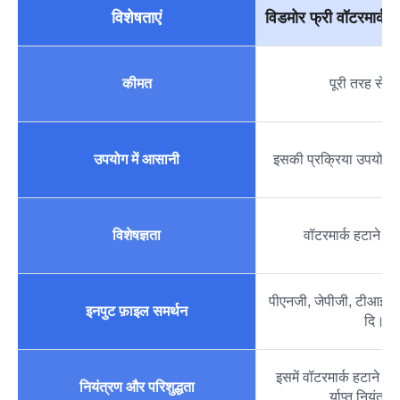
विशेषताएं
विडमोर फ्री वॉटरमार्क
कीमत
पूरी तरह से मु
उपयोग में आसानी
इसकी प्रक्रिया उपयोगकर
विशेषज्ञता
वॉटरमार्क हटाने में व
पीएनजी, जेपीजी, टीआईए
इनपुट फ़ाइल समर्थन
दि।
इसमें वॉटरमार्क हटाने की
नियंत्रण और परिशुद्धता
र्याप्त नियंत्र