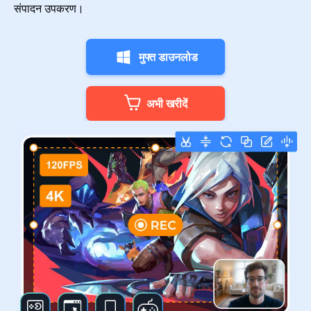
संपादन उपकरण।
मुफ्त डाउनलोड
अभी खरीदें