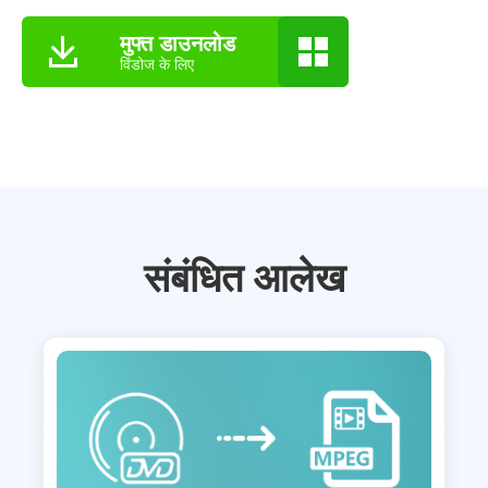
मुफ्त डाउनलोड
विंडोज के लिए
संबंधित आलेख