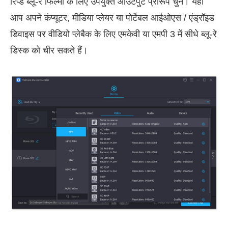
रिप्ड ब्लू-रे फिल्मों के लिए उपयुक्त आउटपुट प्रारूप चुनें। यहां
आप अपने कंप्यूटर, मीडिया प्लेयर या पोर्टेबल आईओएस / एंड्रॉइड
डिवाइस पर वीडियो प्लेबैक के लिए एमकेवी या एमपी 3 में सीधे ब्लू-रे
डिस्क को चीर सकते हैं।