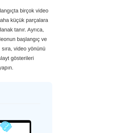
angıçta birçok video
daha küçük parçalara
anak tanır. Ayrıca,
ideonun başlangıç ve
nı sıra, video yönünü
ayt gösterileri
yapın.