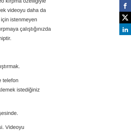
o kırpma özelliğiyle
yerek videoyu daha da
k için istenmeyen
kırpmaya çalıştığınızda
ptir.
ıştırmak.
 telefon
klemek istediğiniz
şesinde.
si. Videoyu