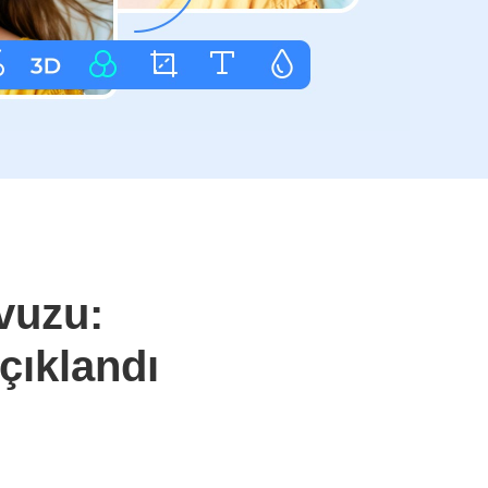
vuzu:
Açıklandı