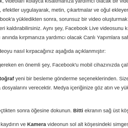
, videoları kolayca kısaltmanıza yardımcı olacak bir vide
rak, efektler uygulayarak, metin, çıkartmalar ve oğul ekle
acebook'a yükledikten sonra, sorunsuz bir video oluşturma
ri kaldırabilirsiniz. Aynı şey, Facebook Live videosunu 
rı anında kırpmanıza yardımcı olacak Canlı Yapımlara sahi
deoyu nasıl kırpacağınız aşağıda açıklanmıştır:
reken en önemli şey, Facebook'u mobil cihazınızda çal
toğraf
yeni bir besleme gönderme seçeneklerinden. Size
 dosyalarını verecektir. Medya içeriğinize göz atın ve yü
eçtikten sonra öğesine dokunun.
Bitti
ekranın sağ üst kö
 kaydırın ve
Kamera
videonun sol alt köşesindeki simge