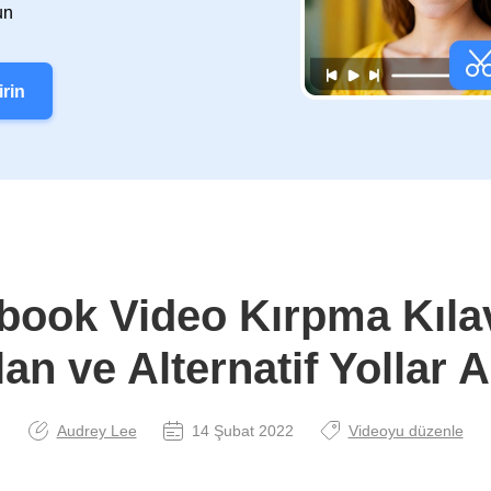
un
irin
book Video Kırpma Kıla
an ve Alternatif Yollar 
Audrey Lee
14 Şubat 2022
Videoyu düzenle