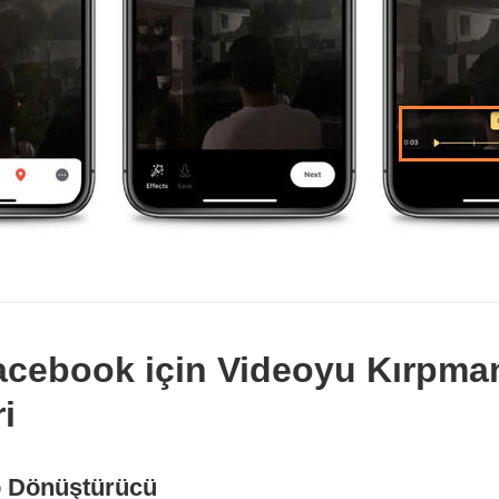
acebook için Videoyu Kırpman
ri
o Dönüştürücü