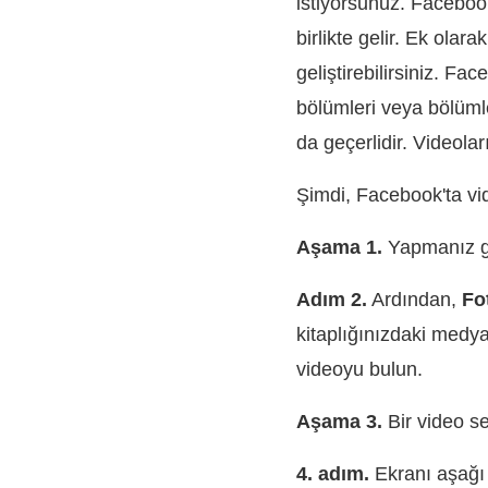
istiyorsunuz. Facebook
birlikte gelir. Ek ola
geliştirebilirsiniz. F
bölümleri veya bölümle
da geçerlidir. Videola
Şimdi, Facebook'ta vi
Aşama 1.
Yapmanız ge
Adım 2.
Ardından,
Fo
kitaplığınızdaki medya
videoyu bulun.
Aşama 3.
Bir video s
4. adım.
Ekranı aşağı