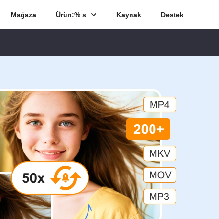
Mağaza
Ürün:% s
Kaynak
Destek