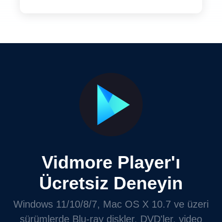
Vidmore Player'ı
Ücretsiz Deneyin
Windows 11/10/8/7, Mac OS X 10.7 ve üzeri
sürümlerde Blu-ray diskler, DVD'ler, video