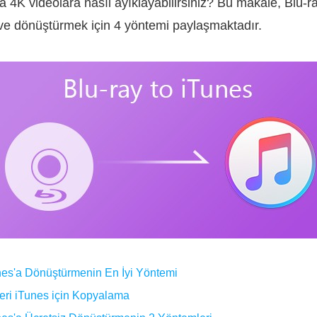
 4K videolara nasıl ayıklayabilirsiniz? Bu makale, Blu-ray
ve dönüştürmek için 4 yöntemi paylaşmaktadır.
unes'a Dönüştürmenin En İyi Yöntemi
leri iTunes için Kopyalama