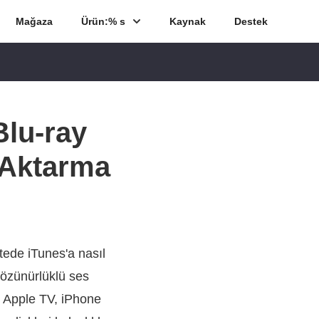
Mağaza
Ürün:% s
Kaynak
Destek
Blu-ray
 Aktarma
itede iTunes'a nasıl
çözünürlüklü ses
n Apple TV, iPhone