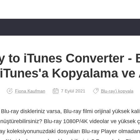
y to iTunes Converter - 
i iTunes'a Kopyalama ve
Fiona Kaufman
7 Eylül 2021
Blu-ray'i kopyala
lu-ray diskleriniz varsa, Blu-ray filmi orijinal yüksek kal
önüştürebilirsiniz? Blu-ray 1080P/4K videolar ve yüksek 
-ray koleksiyonunuzdaki dosyaları Blu-ray Player olmada