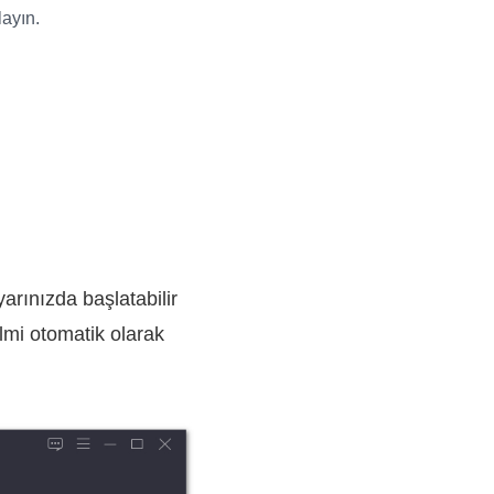
layın.
rınızda başlatabilir
ilmi otomatik olarak