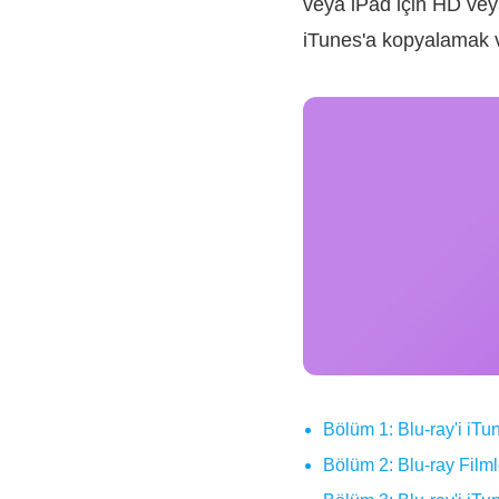
veya iPad için HD veya
iTunes'a kopyalamak 
Bölüm 1: Blu-ray'i iT
Bölüm 2: Blu-ray Film