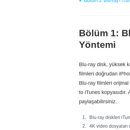
Bölüm 3: Blu-ray'i iT
Bölüm 1: Bl
Yöntemi
Blu-ray disk, yüksek ka
filmleri doğrudan iPh
Blu-ray filmleri orijin
to iTunes kopyasıdır. 
paylaşabilirsiniz.
Blu-ray diskleri iT
4K video dosyaları d