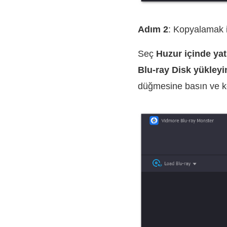
Adım 2
: Kopyalamak is
Seç
Huzur içinde yat
Blu-ray Disk yükleyi
düğmesine basın ve kop