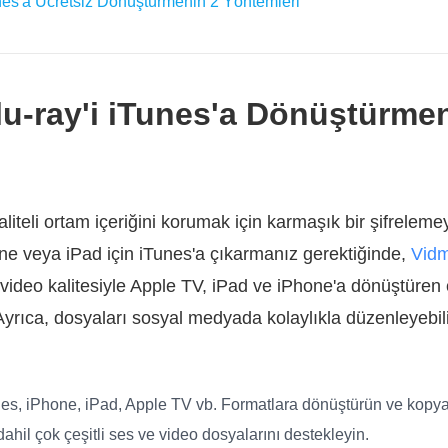
unes'a Ücretsiz Dönüştürmenin 2 Yöntemleri
u-ray'i iTunes'a Dönüştürmen
liteli ortam içeriğini korumak için karmaşık bir şifrelemey
one veya iPad için iTunes'a çıkarmanız gerektiğinde,
Vidm
al video kalitesiyle Apple TV, iPad ve iPhone'a dönüştüren
Ayrıca, dosyaları sosyal medyada kolaylıkla düzenleyebil
unes, iPhone, iPad, Apple TV vb. Formatlara dönüştürün ve kopya
ahil çok çeşitli ses ve video dosyalarını destekleyin.