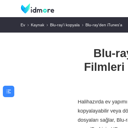
Ev
Kaynak
Blu-ray'i kopyala
Blu-ray'den iTunes'a
Blu-ra
Filmler
Halihazırda ev yapımı B
kopyalayabilir veya d
dosyaları sağlar, Blu