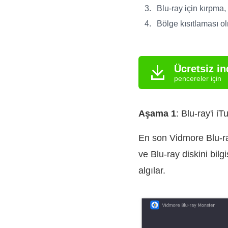
Blu-ray için kırpma,
Bölge kısıtlaması ol
Ücretsiz in
pencereler için
Aşama 1
: Blu-ray'i i
En son Vidmore Blu-ra
ve Blu-ray diskini bilg
algılar.