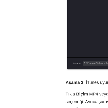
Aşama 3
: İTunes uyu
Tıkla
Biçim
MP4 veya d
seçeneği. Ayrıca şuray