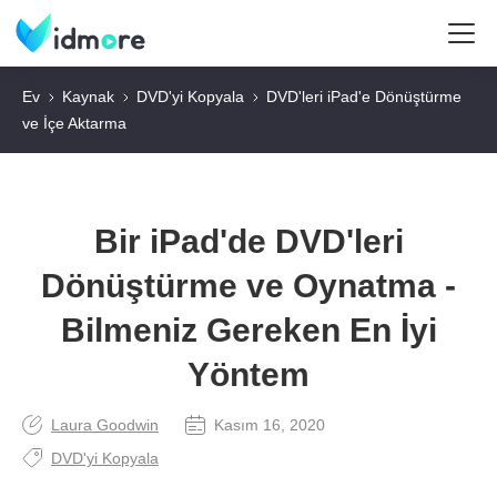
Ev
Kaynak
DVD'yi Kopyala
DVD'leri iPad'e Dönüştürme
ve İçe Aktarma
Bir iPad'de DVD'leri
Dönüştürme ve Oynatma -
Bilmeniz Gereken En İyi
Yöntem
Laura Goodwin
Kasım 16, 2020
DVD'yi Kopyala