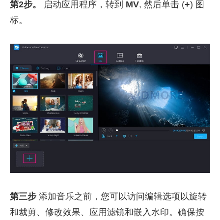
第2步。
启动应用程序，转到
MV
, 然后单击 (
+
) 图
标。
第三步
添加音乐之前，您可以访问编辑选项以旋转
和裁剪、修改效果、应用滤镜和嵌入水印。确保按