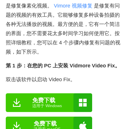
是修复像素化视频。
Vimore 视频修复
是修复有问
题的视频的有效工具。它能够修复多种设备拍摄的
各种无法播放的视频。最方便的是，它有一个简洁
的界面，您不需要花太多时间学习如何使用它。按
照详细教程，您可以在 4 个步骤内修复有问题的视
频，如下所示。
第 1 步：在您的 PC 上安装 Vidmore Video Fix。
双击该软件以启动 Video Fix。
免费下载
适用于 Windows
免费下载