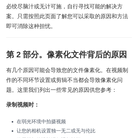
必绞尽脑汁或无计可施，自行寻找可能的解决方
案。只需按照此页面了解您可以采取的原因和方法
即可消除这种担忧。
第 2 部分。像素化文件背后的原因
有几个原因可能会导致您的文件像素化。在视频制
作的不同环节设置或剪辑不当都会导致像素化问
题。这里我们列出一些常见的原因供您参考：
录制视频时：
在弱光环境中拍摄视频
让您的相机设置独一无二或无与伦比