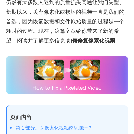
仍然有大多数人遇到的质量损失问题让我们失望。
长期以来，丢弃像素化或损坏的视频一直是我们的
首选，因为恢复数据和文件原始质量的过程是一个
耗时的过程。现在，这篇文章给你带来了新的希
望。阅读并了解更多信息
如何修复像素化视频
.
页面内容
第 1 部分。为像素化视频绞尽脑汁？