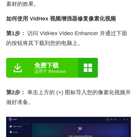
素材的效果。
如何使用 VidHex 视频增强器修复像素化视频
第1步：
访问 VidHex Video Enhancer 并通过下面
的按钮将其下载到您的电脑上。
免费下载
适用于 Windows
第2步：
单击上方的 (+) 图标导入您的像素化视频并
做好准备。