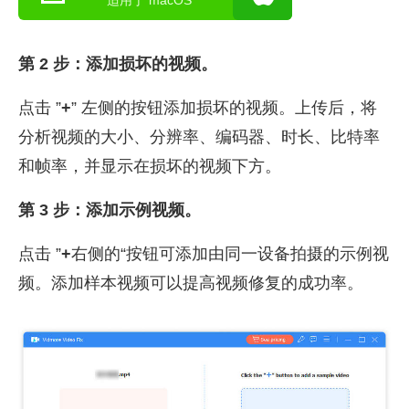
适用于 macOS
第 2 步：添加损坏的视频。
点击 ”
+
” 左侧的按钮添加损坏的视频。上传后，将
分析视频的大小、分辨率、编码器、时长、比特率
和帧率，并显示在损坏的视频下方。
第 3 步：添加示例视频。
点击 ”
+
右侧的“按钮可添加由同一设备拍摄的示例视
频。添加样本视频可以提高视频修复的成功率。