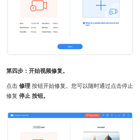
第四步：开始视频修复。
点击
修理
按钮开始修复。您可以随时通过点击停止
修复
停止 按钮。