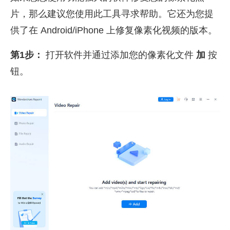
片，那么建议您使用此工具寻求帮助。它还为您提
供了在 Android/iPhone 上修复像素化视频的版本。
第1步：
打开软件并通过添加您的像素化文件
加
按
钮。