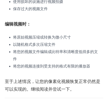
使用损坏的设施进行视频拍摄
保存过大的视频文件
编辑视频时：
将原始视频压缩或转换为微小尺寸
以随机格式多次压缩文件
将您的视频文件编辑成比特率和清晰度低得多的文
件
将您的视频连接到受支持的格式有限的播放器
至于上述情况，让您的像素化视频恢复正常仍然是
可以实现的。继续阅读并尝试一下。