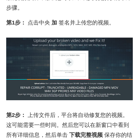
步骤。
第1步：
点击中央
加
签名并上传您的视频。
第2步：
上传文件后，平台将自动修复您的视频。
这可能需要一些时间。然后您可以在新窗口中看到
所有详细信息，然后单击
下载完整视频
保存你的结