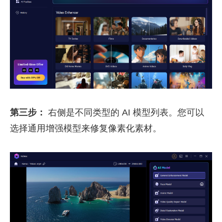
第三步：
右侧是不同类型的 AI 模型列表。您可以
选择通用增强模型来修复像素化素材。