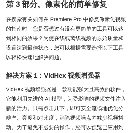
第 3 部分。像素化的简单修复
在搜索有关如何在 Premiere Pro 中修复像素化视频
的指南时，您是否想过有没有更简单的工具可以达
到相同的效果？为使在线或离线视频的原始质量和
设置达到最佳状态，您可以根据需要选择以下工具
以轻松快速地解决问题。
解决方案 1：VidHex 视频增强器
VidHex 视频增强器是一款功能强大且高效的软件，
它能利用先进的 AI 模型，为受影响的视频文件注入
新的活力。只需点击几下，即可安全流畅地优化分
辨率、亮度和对比度，消除视频噪点并减少视频抖
动。为了避免不必要的操作，您可以预览已应用到