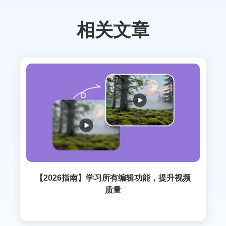
相关文章
【2026指南】学习所有编辑功能，提升视频
质量