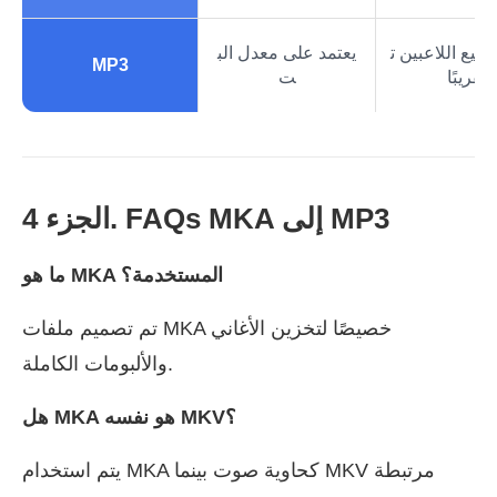
ميع اللاعبين ت
يعتمد على معدل الب
MP3
قريبًا
ت
الجزء 4. FAQs MKA إلى MP3
ما هو MKA المستخدمة؟
تم تصميم ملفات MKA خصيصًا لتخزين الأغاني
والألبومات الكاملة.
هل MKA هو نفسه MKV؟
يتم استخدام MKA كحاوية صوت بينما MKV مرتبطة