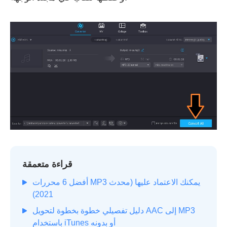
قراءة متعمقة
أفضل 6 محررات MP3 يمكنك الاعتماد عليها (محدث
2021)
دليل تفصيلي خطوة بخطوة لتحويل AAC إلى MP3
باستخدام iTunes أو بدونه