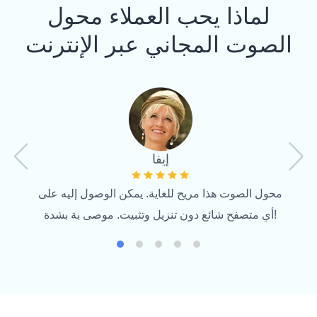
لماذا يحب العملاء محول
الصوت المجاني عبر الإنترنت
شكل
م بتحويل
إيفا
صة بي بتنسيق MP4 بسرعة عالية.
محول الصوت هذا مريح للغاية. يمكن الوصول إليه على
أي متصفح شائع دون تنزيل وتثبيت. موصى بة بشدة!