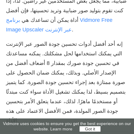
ضبابية، مما يجعل بعض المستخدمين غير راضين. لذا، إذا
كنت تقوم بتوليد صور ضبابية وتريد تحسينها، فإن أفضل
أداة يمكن أن تساعدك هي
برنامج Vidmore Free
.
Image Upscaler عبر الإنترنت
إنه أحد أفضل أدوات تحسين جودة الصور عبر الإنترنت
التي يمكنك استخدامها لحل مشكلتك. يمكنه مساعدتك
في تحسين جودة صورك بمقدار 8 أضعاف أفضل من
الإصدار الأصلي. وبذلك، يمكنك ضمان الحصول على
صورة ممتازة بعد إجراء تحسين جودة الصورة. كما يتميز
بتصميم بسيط، لذا يمكنك تشغيل الأداة سواء كنت مبتدئًا
أو مستخدمًا ماهرًا. لذلك، عندما يتعلق الأمر بتحسين
جودة الصور المولدة، فمن الأفضل الاعتماد على هذه
الأداة.
Vidmore uses cookies to ensure you get the best experience on our
website.
Learn more
Got it