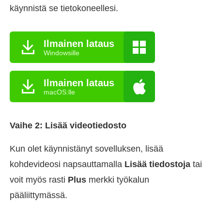
käynnistä se tietokoneellesi.
Ilmainen lataus
Windowsille
Ilmainen lataus
macOS:lle
Vaihe 2: Lisää videotiedosto
Kun olet käynnistänyt sovelluksen, lisää
kohdevideosi napsauttamalla
Lisää tiedostoja
tai
voit myös rasti
Plus
merkki työkalun
pääliittymässä.