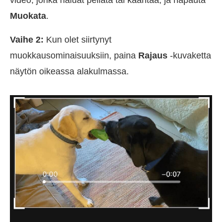
video, jonka haluat peilata tai kääntää, ja napauta
Muokata
.
Vaihe 2:
Kun olet siirtynyt
muokkausominaisuuksiin, paina
Rajaus
-kuvaketta
näytön oikeassa alakulmassa.