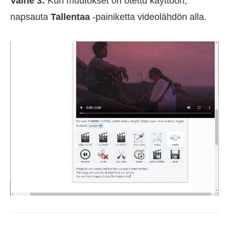
Vaihe 3:
Kun muutokset on otettu käyttöön,
napsauta
Tallentaa
-painiketta videolähdön alla.