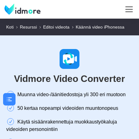
Koti
Resurssi
Editoi videota
Käännä video iPhonessa
Vidmore Video Converter
Muunna video-/äänitiedostoja yli 300 eri muotoon
50 kertaa nopeampi videoiden muuntonopeus
Käytä sisäänrakennettuja muokkaustyökaluja
videoiden personointiin