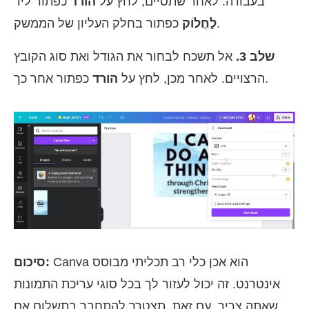
בעבודה. לאחר שתסיים, לחץ על
הורד
כפתור ליד
כפתור בחלק העליון של הממשק.
לַחֲלוֹק
שלב 3.
אל תשכח לבחור את הגודל ואת סוג הקובץ
כפתור אחר כך.
הרצויים. לאחר מכן, לחץ על
הורד
Canva הוא אכן כלי רב תכליתי מבוסס
סיכום:
אינטרנט. זה יכול לעזור לך בכל סוגי עריכת התמונות
שאתה צריך. עם זאת, תצטרך להתחבר בתשלום אם