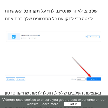
שלב 2.
לאחר שתסיים, לחץ על
תקן הכל
האפשרות
למטה כדי לתקן את כל הסרטונים שלך בבת אחת.
באמצעות השלבים שלעיל, תוכלו לראות שתיקון סרטון
Vidmore uses cookies to ensure you get the best experience on our
וידאו באינטרנט הוא משימה פשוטה. אם אתם רוצים
website.
Learn more
Got it