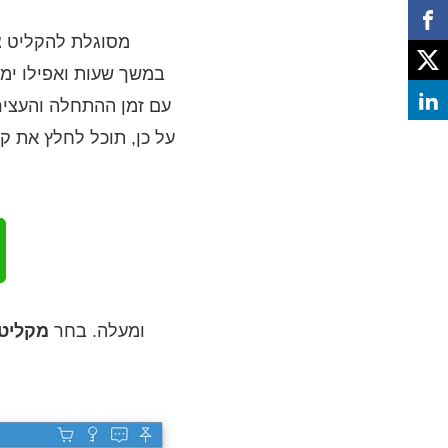
על כן, תוכל לחלץ את ק
הורד בחינם, התקן והפעל את מקליט המסך Vidmore ב- Mac OS X 10.10 ומעלה. בחר
מקליט