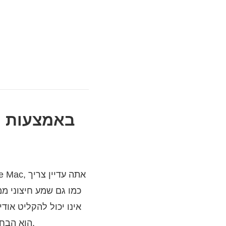
למרות ש- QuickTime Player הוא מקליט הווידאו והשמע המובנה עבור מחשבי Apple Mac, אתה עדיין צריך
ולהקליט שמע מהדפדפן ב- Mac, בהחלט מקליט המסך Vidmore הוא הבחירה הראשונה שלך.