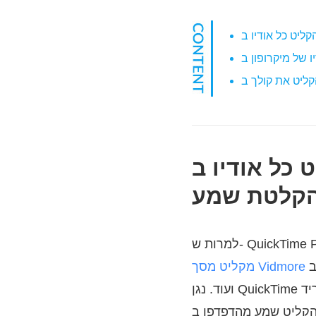
יו ב- Mac באמצעות תוכנת
קלטת שמע
להקלטת שמע פנימי ב- Mac, כמו גם שמע חיצוני ממיקרופון פנימי או חיצוני, אוזניות
מקליט מסך Vidmore
ועוד. נגן QuickTime אינו יכול להקליט אודיו מזרמים חיים וממקורות מקוונים אחרים. אם אתה רוצה להוריד