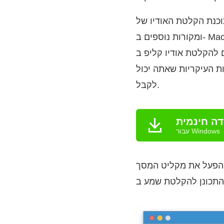
 הקלטת האודיו של Mac מסוגלת להקליט צליל באיכות גבוהה ממיקרופון, כרטיס קול, צ'אט קולי
ומקורות נוספים ב- Mac. אין הגבלת זמן, אתה יכול להקליט צליל המתנגן ב- Mac במשך שעות ואפילו ימים.
 עם זמן ההתחלה והעצירה המוכנים מראש. יתר
ת העיקריות שאתה יכול
לקבל.
דה חינמית
עבור Windows