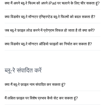
क्या मैं अपने ब्लू-रे फिल्म को अपने iPad पर चलाने के लिए चीर सकता हूं?
फ़ोल्डर और ब्लू-रे ISO फाइल को चीर सकते हैं।
हां, विडमोर ब्लू-रे मॉन्स्टर आपको किसी भी वीडियो / ऑडियो
फॉर्मेट में ब्लू-रे रिप करने की सुविधा देता है, जैसे कि आईफोन,
क्या विडमोर ब्लू-रे मॉन्स्टर एन्क्रिप्टेड ब्लू-रे फिल्मों को बदल सकता है?
आईपैड, आईपॉड, सैमसंग, एलजी, एचटीसी आदि किसी भी
नहीं, विडमोर ब्लू-रे मॉन्स्टर केवल असुरक्षित ब्लू-रे फिल्मों को
डिजिटल डिवाइस पर प्लेबैक करने के लिए।
वीडियो या ऑडियो प्रारूपों जैसे MP4, MOV, MKV, AVI,
जब ब्लू-रे फ़ाइल लोड करने में प्रोग्राम विफल हो जाता है तो क्या करें?
WMV, WEBM, M4V, 3GP, MP3, आदि में बदल सकता
1. सुनिश्चित करें कि आपके द्वारा लोड की जा रही ब्लू-रे फ़ाइल
है।
क्षतिग्रस्त नहीं है।2। सुनिश्चित करें कि सिस्टम ब्लू-रे डिस्क
क्या विडमोर ब्लू-रे मॉन्स्टर ऑडियो फाइलों का निर्यात कर सकता है?
को सही ढंग से पढ़ता है।3। सुनिश्चित करें कि आपने ब्लू-रे
हां, विडमोर ब्लू-रे मॉन्स्टर एमपी-एएसी, एसी 3, डब्ल्यूएमए,
डिस्क को लोड करने के लिए ब्लू-रे ड्राइव को कनेक्ट किया
डब्ल्यूएवी, एआईएफएफ, एफएलएसी, एमकेए, ओजीजी, आदि
है। हमारी सहायता टीम से संपर्क करें
जैसे ऑडियो फाइलों के लिए ब्लू-रे तेजस्वी का समर्थन करता
(
support@vidmore.com
) आगे की मदद के लिए। यदि
है।
संभव हो तो हमें मूल फ़ाइल भेजें।
ब्लू-रे संपादित करें
क्या मैं ब्लू-रे फ़ाइल नाम संपादित कर सकता हूं?
हां, Vidmore ब्लू-रे मॉन्स्टर आउटपुट वीडियो का नाम बदलने
का समर्थन करता है। "नाम बदलें" पर क्लिक करें और उचित
मैं लक्षित फ़ाइल पर विशेष प्रभाव कैसे सेट कर सकता हूं?
फ़ाइल नाम टाइप करें।
विशेष प्रभाव और फ़िल्टर सेट करने के लिए "संपादित करें">