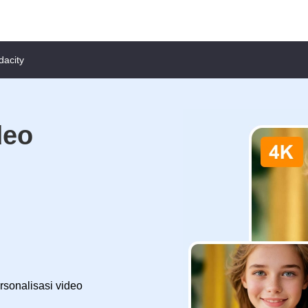
dacity
deo
sonalisasi video