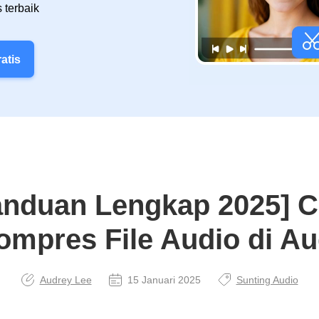
 terbaik
atis
anduan Lengkap 2025] C
mpres File Audio di Au
Audrey Lee
15 Januari 2025
Sunting Audio