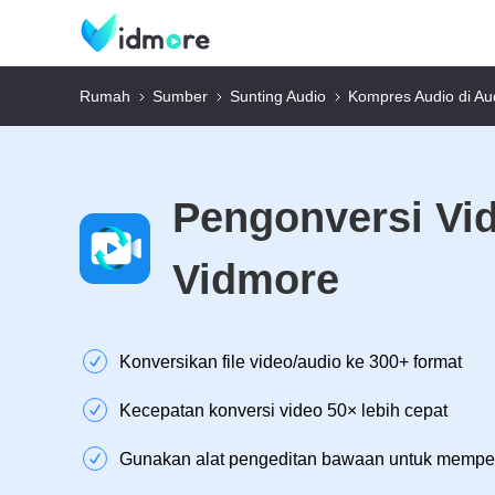
Rumah
Sumber
Sunting Audio
Kompres Audio di Au
Pengonversi Vi
Vidmore
Konversikan file video/audio ke 300+ format
Kecepatan konversi video 50× lebih cepat
Gunakan alat pengeditan bawaan untuk memper