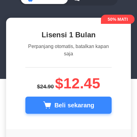
50% MATI
Untuk macOS
Untuk Windo
Lisensi 1 Bulan
Perpanjang otomatis, batalkan kapan
saja
$12.45
$24.90
Beli sekarang