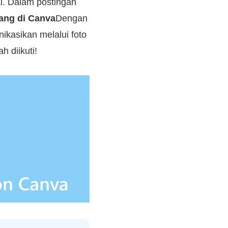
l. Dalam postingan
ang di Canva
Dengan
ikasikan melalui foto
 diikuti!