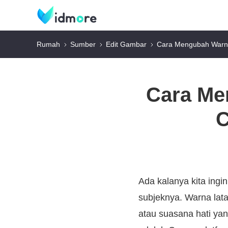
Rumah
Sumber
Edit Gambar
Cara Mengubah Warna
Cara Me
C
Ada kalanya kita ingi
subjeknya. Warna lat
atau suasana hati yan