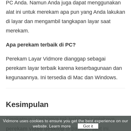
PC Anda. Namun Anda juga dapat menggunakan
alat ini untuk merekam apa pun yang Anda lakukan
di layar dan mengambil tangkapan layar saat
merekam.
Apa perekam terbaik di PC?
Perekam Layar Vidmore dianggap sebagai
perekam layar terbaik karena keserbagunaan dan
kegunaannya. Ini tersedia di Mac dan Windows.
Kesimpulan
Singkatnya, jumlahnya tak terhitung jumlahnya
Vidmore uses cookies to ensure you get the best experience on our
website.
Learn more
Got it
perekam video desktop
di pasaran saat ini.