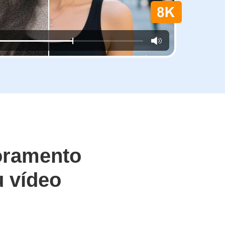
oramento
u vídeo