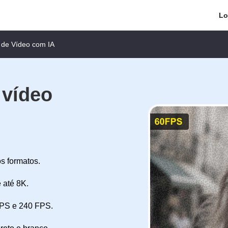
Lo
 de Vídeo com IA
 vídeo
s formatos.
 até 8K.
FPS e 240 FPS.