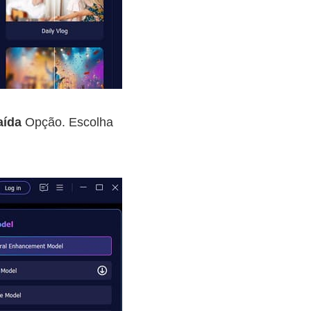
aída
Opção. Escolha