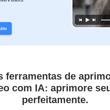
reto e branco.
átis
s ferramentas de aprim
eo com IA: aprimore se
perfeitamente.