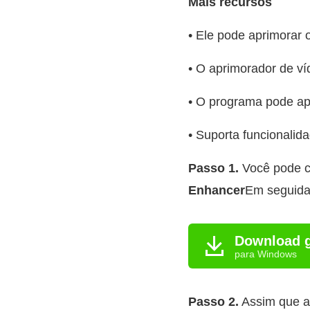
Mais recursos
• Ele pode aprimorar 
• O aprimorador de v
• O programa pode apr
• Suporta funcionalid
Passo 1.
Você pode cl
Enhancer
Em seguida
Download g
para Windows
Passo 2.
Assim que a 