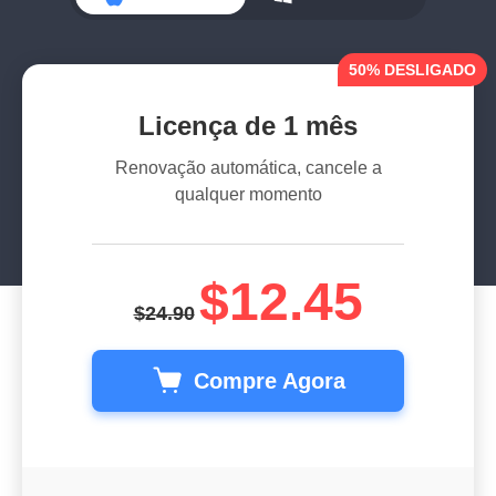
50% DESLIGADO
Para macOS
Para Window
Licença de 1 mês
Renovação automática, cancele a
qualquer momento
$12.45
$24.90
Compre Agora