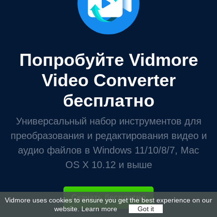
Попробуйте Vidmore
Video Converter
бесплатно
Универсальный набор инструментов для
преобразования и редактирования видео и
аудио файлов в Windows 11/10/8/7, Mac
OS X 10.12 и выше
Скачать бесплатно
Vidmore uses cookies to ensure you get the best experience on our
website.
Learn more
Got it