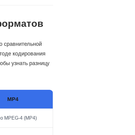
 форматов
о сравнительной
етоде кодирования
тобы узнать разницу
MP4
о MPEG-4 (MP4)