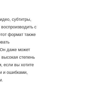
идео, субтитры,
 воспроизводить с
этот формат также
овать
 Он даже может
, высокая степень
м, если вы хотите
и и ошибками,
м.