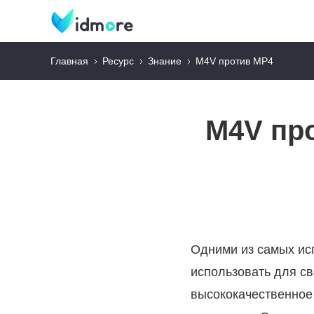
Главная
Ресурс
Знание
M4V против MP4
M4V про
Одними из самых ис
использовать для св
высококачественное