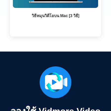
วิธีหมุนวิดีโอบน Mac [3 วิธี]