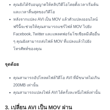
คุณยังได้รับอนุญาตให้คลิปวิดีโอโดยตั้งเวลาเริ่มต้น
และเวลาสิ้นสุดของวิดีโอ
หลังจากแปลง AVI เป็น MOV แล้วตัวแปลงออนไลน์
ฟรีนี้จะช่วยให้คุณสามารถแชร์ไฟล์ MOV ไปยัง
Facebook, Twitter และแพลตฟอร์มโซเชียลมีเดียอื่น
ๆ คุณยังสามารถส่งไฟล์ MOV ที่แปลงแล้วไปยัง
โทรศัพท์ของคุณ
จุดด้อย
คุณสามารถอัปโหลดไฟล์วิดีโอ AVI ที่มีขนาดไม่เกิน
200MB เท่านั้น
คุณสามารถแปลงไฟล์ AVI ได้ครั้งละหนึ่งไฟล์เท่านั้น
3. เปลี่ยน AVI เป็น MOV ผ่าน