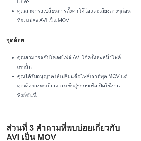
Drive
คุณสามารถเปลี่ยนการตั้งค่าวิดีโอและเสียงต่างๆก่อน
ที่จะแปลง AVI เป็น MOV
จุดด้อย
คุณสามารถอัปโหลดไฟล์ AVI ได้ครั้งละหนึ่งไฟล์
เท่านั้น
คุณได้รับอนุญาตให้เปลี่ยนชื่อไฟล์เอาต์พุต MOV แต่
คุณต้องลงทะเบียนและเข้าสู่ระบบเพื่อเปิดใช้งาน
ฟังก์ชันนี้
ส่วนที่ 3 คำถามที่พบบ่อยเกี่ยวกับ
AVI เป็น MOV