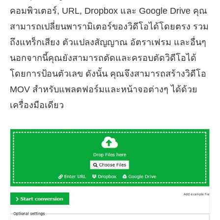
คอมพิวเตอร์, URL, Dropbox และ Google Drive คุณ
สามารถเปลี่ยนพารามิเตอร์ของวิดีโอได้โดยตรง รวม
ถึงแทร็กเสียง ตัวแปลงสัญญาณ อัตราเฟรม และอื่นๆ
นอกจากนี้คุณยังสามารถตัดและครอบตัดวิดีโอได้
โดยการป้อนตัวเลข ดังนั้น คุณจึงสามารถสร้างวิดีโอ
MOV สำหรับแพลตฟอร์มและหน้าจอต่างๆ ได้ด้วย
เครื่องมือเดียว