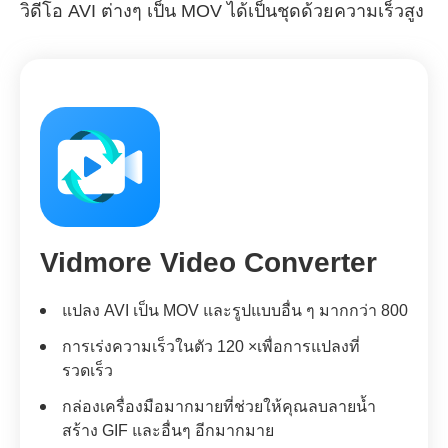
วิดีโอ AVI ต่างๆ เป็น MOV ได้เป็นชุดด้วยความเร็วสูง
Vidmore Video Converter
แปลง AVI เป็น MOV และรูปแบบอื่น ๆ มากกว่า 800
การเร่งความเร็วในตัว 120 ×เพื่อการแปลงที่
รวดเร็ว
กล่องเครื่องมือมากมายที่ช่วยให้คุณลบลายน้ำ
สร้าง GIF และอื่นๆ อีกมากมาย