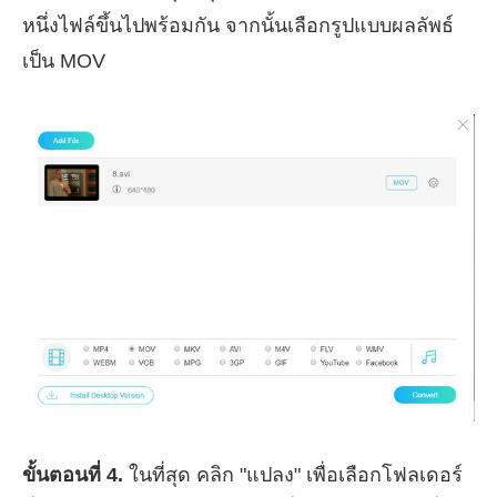
หนึ่งไฟล์ขึ้นไปพร้อมกัน จากนั้นเลือกรูปแบบผลลัพธ์
เป็น MOV
ขั้นตอนที่ 4.
ในที่สุด คลิก "แปลง" เพื่อเลือกโฟลเดอร์