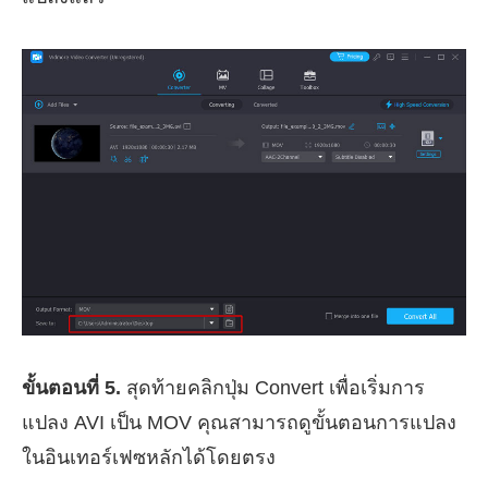
ขั้นตอนที่ 5.
สุดท้ายคลิกปุ่ม Convert เพื่อเริ่มการ
แปลง AVI เป็น MOV คุณสามารถดูขั้นตอนการแปลง
ในอินเทอร์เฟซหลักได้โดยตรง