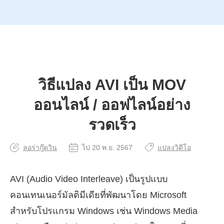
วิธีแปลง AVI เป็น MOV
ออนไลน์ / ออฟไลน์อย่าง
รวดเร็ว
ลอร่ากู๊ดวิน
ไป 20 พ.ย. 2567
แปลงวิดีโอ
AVI (Audio Video Interleave) เป็นรูปแบบ
คอนเทนเนอร์มัลติมีเดียที่พัฒนาโดย Microsoft
สำหรับโปรแกรม Windows เช่น Windows Media