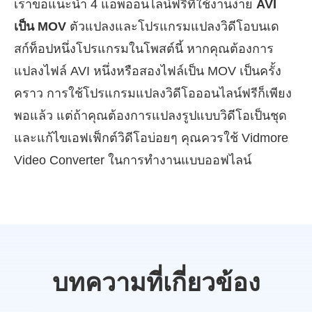
เราขอแนะนำ 4 แอพออนไลน์ฟรีที่ใช้งานง่าย
AVI
เป็น MOV
ตัวแปลงและโปรแกรมแปลงวิดีโอบนเด
สก์ท็อปหนึ่งโปรแกรมในโพสต์นี้ หากคุณต้องการ
แปลงไฟล์ AVI หนึ่งหรือสองไฟล์เป็น MOV เป็นครั้ง
คราว การใช้โปรแกรมแปลงวิดีโอออนไลน์ฟรีก็เพียง
พอแล้ว แต่ถ้าคุณต้องการแปลงรูปแบบวิดีโอเป็นชุด
และแก้ไขเอฟเฟ็กต์วิดีโอบ่อยๆ คุณควรใช้ Vidmore
Video Converter ในการทำงานแบบออฟไลน์
บทความที่เกี่ยวข้อง