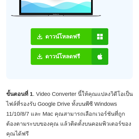
ดาวน์โหลดฟรี
ดาวน์โหลดฟรี
ขั้นตอนที่ 1
. Video Converter นี้ให้คุณแปลงวิดีโอเป็น
ไฟล์ที่รองรับ Google Drive ทั้งบนพีซี Windows
11/10/8/7 และ Mac คุณสามารถเลือกเวอร์ชันที่ถูก
ต้องตามระบบของคุณ แล้วติดตั้งบนคอมพิวเตอร์ของ
คุณได้ฟรี