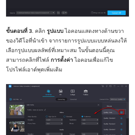
ขั้นตอนที่ 3
. คลิก
รูปแบบ
ไอคอนแสดงทางด้านขวา
ของวิดีโอที่นำเข้า จากรายการรูปแบบแบบหล่นลงให้
เลือกรูปแบบผลลัพธ์ที่เหมาะสม ในขั้นตอนนี้คุณ
สามารถคลิกที่ไฟล์
การตั้งค่า
ไอคอนเพื่อแก้ไข
โปรไฟล์เอาต์พุตเพิ่มเติม