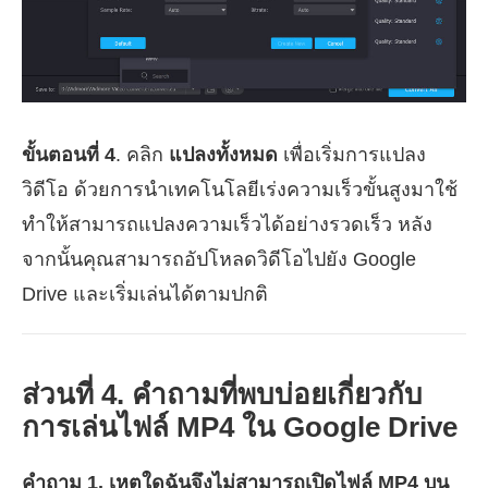
ขั้นตอนที่ 4
. คลิก
แปลงทั้งหมด
เพื่อเริ่มการแปลง
วิดีโอ ด้วยการนำเทคโนโลยีเร่งความเร็วขั้นสูงมาใช้
ทำให้สามารถแปลงความเร็วได้อย่างรวดเร็ว หลัง
จากนั้นคุณสามารถอัปโหลดวิดีโอไปยัง Google
Drive และเริ่มเล่นได้ตามปกติ
ส่วนที่ 4. คำถามที่พบบ่อยเกี่ยวกับ
การเล่นไฟล์ MP4 ใน Google Drive
คำถาม 1. เหตุใดฉันจึงไม่สามารถเปิดไฟล์ MP4 บน