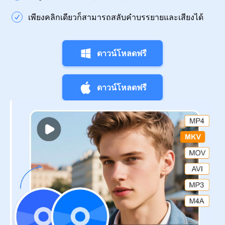
เพียงคลิกเดียวก็สามารถสลับคำบรรยายและเสียงได้
ดาวน์โหลดฟรี
ดาวน์โหลดฟรี