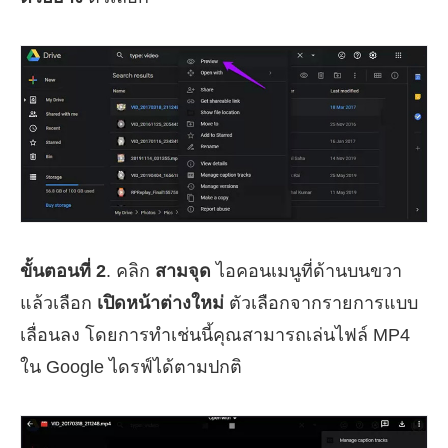
ขั้นตอนที่ 2
. คลิก
สามจุด
ไอคอนเมนูที่ด้านบนขวา
แล้วเลือก
เปิดหน้าต่างใหม่
ตัวเลือกจากรายการแบบ
เลื่อนลง โดยการทำเช่นนี้คุณสามารถเล่นไฟล์ MP4
ใน Google ไดรฟ์ได้ตามปกติ