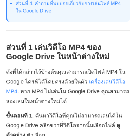
ส่วนที่ 4. คำถามที่พบบ่อยเกี่ยวกับการเล่นไฟล์ MP4
ใน Google Drive
ส่วนที่ 1 เล่นวิดีโอ MP4 ของ
Google Drive ในหน้าต่างใหม่
ดังที่ได้กล่าวไว้ข้างต้นคุณสามารถเปิดไฟล์ MP4 ใน
Google ไดรฟ์ได้โดยตรงด้วยในตัว
เครื่องเล่นวิดีโอ
MP4
. หาก MP4 ไม่เล่นใน Google Drive คุณสามารถ
ลองเล่นในหน้าต่างใหม่ได้
ขั้นตอนที่ 1
. ค้นหาวิดีโอที่คุณไม่สามารถเล่นได้ใน
Google Drive คลิกขวาที่วิดีโอจากนั้นเลือกไฟล์
ดู
ตัวอย่าง
ตัวเลือก